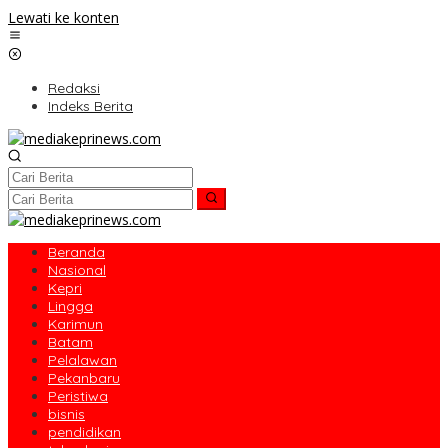
Lewati ke konten
Redaksi
Indeks Berita
Beranda
Nasional
Kepri
Lingga
Karimun
Batam
Pelalawan
Pekanbaru
Peristiwa
bisnis
pendidikan