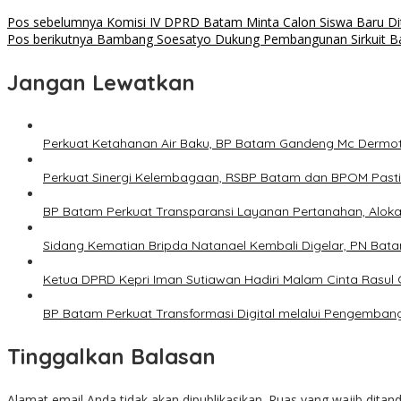
Pos sebelumnya
Komisi IV DPRD Batam Minta Calon Siswa Baru Dit
Pos berikutnya
Bambang Soesatyo Dukung Pembangunan Sirkuit Ba
Jangan Lewatkan
Perkuat Ketahanan Air Baku, BP Batam Gandeng Mc Dermo
Perkuat Sinergi Kelembagaan, RSBP Batam dan BPOM Past
BP Batam Perkuat Transparansi Layanan Pertanahan, Alokas
Sidang Kematian Bripda Natanael Kembali Digelar, PN Bata
Ketua DPRD Kepri Iman Sutiawan Hadiri Malam Cinta Rasul
BP Batam Perkuat Transformasi Digital melalui Pengemban
Tinggalkan Balasan
Alamat email Anda tidak akan dipublikasikan.
Ruas yang wajib ditan