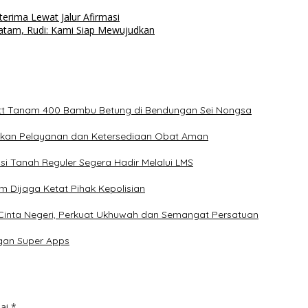
erima Lewat Jalur Afirmasi
tam, Rudi: Kami Siap Mewujudkan
tt Tanam 400 Bambu Betung di Bendungan Sei Nongsa
ikan Pelayanan dan Ketersediaan Obat Aman
i Tanah Reguler Segera Hadir Melalui LMS
m Dijaga Ketat Pihak Kepolisian
 Cinta Negeri, Perkuat Ukhuwah dan Semangat Persatuan
gan Super Apps
dai
*