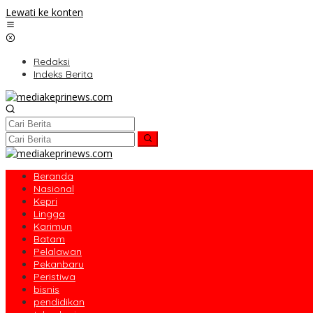
Lewati ke konten
Redaksi
Indeks Berita
Beranda
Nasional
Kepri
Lingga
Karimun
Batam
Pelalawan
Pekanbaru
Peristiwa
bisnis
pendidikan