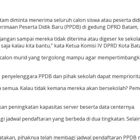
am diminta menerima seluruh calon siswa atau peserta didik
erimaan Peserta Didik Baru (PPDB) di gedung DPRD Batam, K
, jangan sampai mereka tidak diterima atau digeser ke seko
saja kalau kita bantu,” kata Ketua Komisi IV DPRD Kota Bat
calon murid yang tergolong mampu agar mempertimbangka
penyelenggara PPDB dan pihak sekolah dapat memprioritask
erima semua. Kalau tidak kemana mereka akan bersekolah? 
n peningkatan kapasitas server beserta data centernya.
adwal pendaftaran yang berbeda di dua tingkatan. Selain it
atakan, pihaknya telah membagi jadwal pendaftaran PPDB m