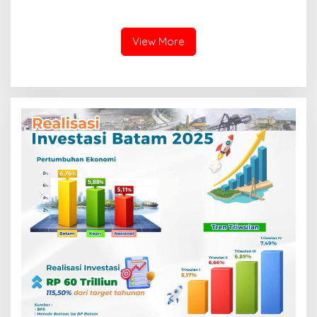
Pemadaman Karhutla di
Tumbuh 6,76%, Tertinggi di
Teluk Meranti
Kepri dan Lampaui
Nasional
View More