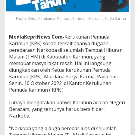
u
m
M
Fhoto, Ketua Kerukunan Pemuda Karimun, Mardana Surya Karma
i
n
t
MediaKepriNews.Com-
Kerukunan Pemuda
a
P
Karimun (KPK) soroti terkait adanya dugaan
o
peredaraan Narkoba di sejumlah Tempat Hiburan
l
Malam (THM) di Kabupaten Karimun, yang
r
membuat masyarakat resah. Hal ini langsung
e
s
diungkapkan oleh Ketua Kerukunan Pemuda
K
Karimun (KPK), Mardana Surya Karma, Pada hari
a
Senin, 10 Oktober 2022. di Kantor Kerukunan
r
Pemuda Karimun ( KPK ).
i
m
u
Dirinya mengatakan bahwa Karimun adalah Negeri
n
Berazam, yang tentunya harus bersih dari
L
Narkoba,
a
k
“Narkoba yang diduga beredar luas di sejumlah
u
k
Tempat Hiburan Malam (THM) di Karimun ini