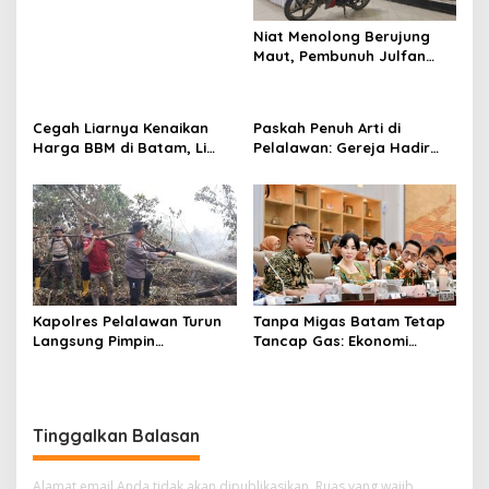
m
o
l
s
Niat Menolong Berujung
a
Maut, Pembunuh Julfan
h
Setia Hulu Dibekuk Polres
T
Pelalawan dalam
H
Perburuan Lintas Provinsi
M
Cegah Liarnya Kenaikan
Paskah Penuh Arti di
Harga BBM di Batam, Li
Pelalawan: Gereja Hadir
Claudia Chandra
Lewat Pelayanan
Konsolidasikan Pelaku
Kesehatan dan Kepedulian
Usaha, Pertamina, dan PLN
Kapolres Pelalawan Turun
Tanpa Migas Batam Tetap
Langsung Pimpin
Tancap Gas: Ekonomi
Pemadaman Karhutla di
Tumbuh 6,76%, Tertinggi di
Teluk Meranti
Kepri dan Lampaui
Nasional
Tinggalkan Balasan
Alamat email Anda tidak akan dipublikasikan.
Ruas yang wajib