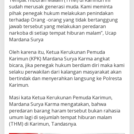
a
sudah merusak generasi muda. Kami meminta
n
pihak penegak hukum melakukan penindakan
T
terhadap Orang -orang yang tidak bertanggung
i
jawab tersebut yang melakukan peredaran
n
d
narkoba di setiap tempat hiburan malam”, Ucap
a
Mardana Surya
k
a
Oleh karena itu, Ketua Kerukunan Pemuda
n
Karimun (KPK) Mardana Surya Karma angkat
T
e
bicara, jika penegak hukum berdiam diri maka kami
g
selaku perwakilan dari kalangan masyarakat akan
a
bertindak dan menyerahkan langsung ke Polresta
s
Karimun.
A
d
a
Masi kata Ketua Kerukunan Pemuda Karimun,
n
Mardana Surya Karma mengatakan, bahwa
y
peredaran barang haram tersebut bukan rahasia
a
umum lagi di sejumlah tempat hiburan malam
D
u
(THM) di Karimun, Tandasnya.
g
a