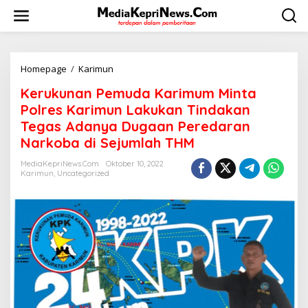
L
e
w
a
t
i
Homepage
/
Karimun
K
k
e
Kerukunan Pemuda Karimum Minta
e
r
k
u
Polres Karimun Lakukan Tindakan
o
k
Tegas Adanya Dugaan Peredaran
n
u
Narkoba di Sejumlah THM
t
n
e
a
MediaKepriNews.com
Oktober 10, 2022
n
n
Karimun
,
Uncategorized
P
e
m
u
d
a
K
a
r
i
m