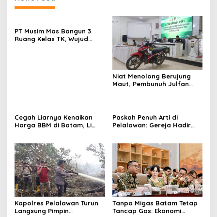
PT Musim Mas Bangun 3
Ruang Kelas TK, Wujud
Nyata Peduli Pendidikan
Niat Menolong Berujung
Maut, Pembunuh Julfan
Setia Hulu Dibekuk Polres
Pelalawan dalam
Perburuan Lintas Provinsi
Cegah Liarnya Kenaikan
Paskah Penuh Arti di
Harga BBM di Batam, Li
Pelalawan: Gereja Hadir
Claudia Chandra
Lewat Pelayanan
Konsolidasikan Pelaku
Kesehatan dan Kepedulian
Usaha, Pertamina, dan PLN
Kapolres Pelalawan Turun
Tanpa Migas Batam Tetap
Langsung Pimpin
Tancap Gas: Ekonomi