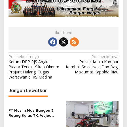
a
n
P
e
r
e
Ikuti Kami
d
a
r
a
n
N
Pos sebelumnya
Pos berikutnya
N
Ketum DPP PJS Angkat
Polsek Kuala Kampar
a
a
Bicara Terkait Sikap Oknum
Kembali Sosialisasi Dan Bagi
r
v
Prajurit Halangi Tugas
Maklumat Kapolda Riau
k
Wartawan di RS Madina
i
o
b
g
Jangan Lewatkan
a
a
d
i
s
S
PT Musim Mas Bangun 3
i
e
Ruang Kelas TK, Wujud
j
p
Nyata Peduli Pendidikan
u