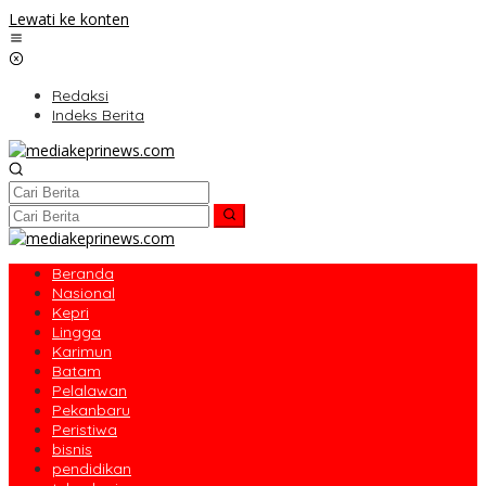
Lewati ke konten
Redaksi
Indeks Berita
Beranda
Nasional
Kepri
Lingga
Karimun
Batam
Pelalawan
Pekanbaru
Peristiwa
bisnis
pendidikan