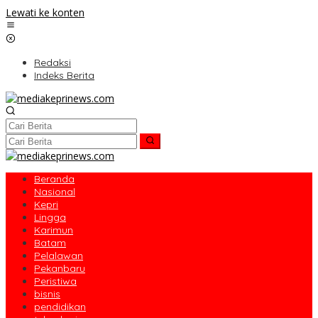
Lewati ke konten
Redaksi
Indeks Berita
Beranda
Nasional
Kepri
Lingga
Karimun
Batam
Pelalawan
Pekanbaru
Peristiwa
bisnis
pendidikan