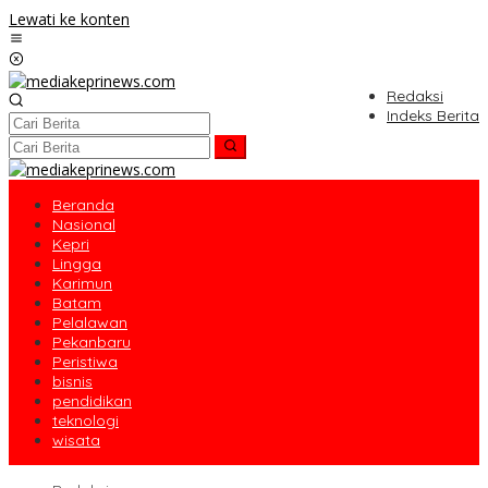
Lewati ke konten
Redaksi
Indeks Berita
Beranda
Nasional
Kepri
Lingga
Karimun
Batam
Pelalawan
Pekanbaru
Peristiwa
bisnis
pendidikan
teknologi
wisata