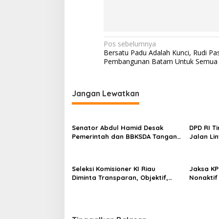
N
Pos sebelumnya
Bersatu Padu Adalah Kunci, Rudi Pas
a
Pembangunan Batam Untuk Semua
v
i
Jangan Lewatkan
g
a
s
Senator Abdul Hamid Desak
DPD RI T
Pemerintah dan BBKSDA Tangani
Jalan Li
i
Teror Monyet di Tembilahan
Abdul Ha
p
Infrastr
dan Tepa
o
Seleksi Komisioner KI Riau
Jaksa KP
Diminta Transparan, Objektif,
Nonaktif
s
dan Bebas Kepentingan Politik
Penjara,
dan Uang