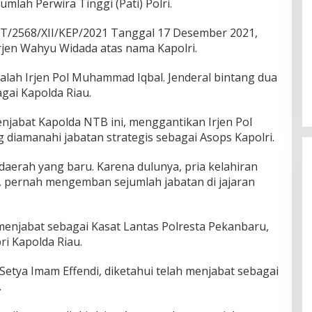
mlah Perwira Tinggi (Pati) Polri.
ST/2568/XII/KEP/2021 Tanggal 17 Desember 2021,
rjen Wahyu Widada atas nama Kapolri.
Ini Dia Hubungan Partai Garuda
dengan Gerindra
alah Irjen Pol Muhammad Iqbal. Jenderal bintang dua
Di Berita, Politik
|
Februari 19, 2018
gai Kapolda Riau.
njabat Kapolda NTB ini, menggantikan Irjen Pol
 diamanahi jabatan strategis sebagai Asops Kapolri.
 daerah yang baru. Karena dulunya, pria kelahiran
ni, pernah mengemban sejumlah jabatan di jajaran
h menjabat sebagai Kasat Lantas Polresta Pekanbaru,
i Kapolda Riau.
 Setya Imam Effendi, diketahui telah menjabat sebagai
.