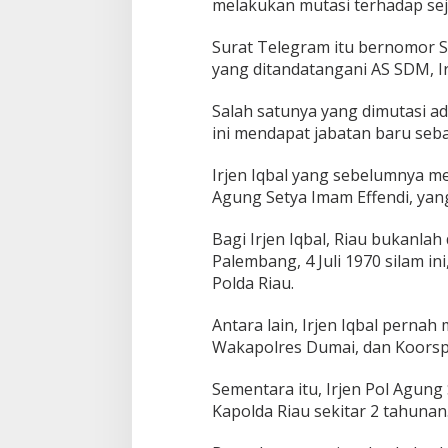
melakukan mutasi terhadap seju
H
R
e
Surat Telegram itu bernomor 
s
yang ditandatangani AS SDM, I
m
i
Salah satunya yang dimutasi ad
J
a
ini mendapat jabatan baru seba
b
a
Irjen Iqbal yang sebelumnya me
t
Agung Setya Imam Effendi, yang
K
a
Bagi Irjen Iqbal, Riau bukanlah
p
o
Palembang, 4 Juli 1970 silam i
l
Polda Riau.
d
a
Antara lain, Irjen Iqbal perna
R
Wakapolres Dumai, dan Koorspr
i
a
u
Sementara itu, Irjen Pol Agung
Kapolda Riau sekitar 2 tahunan