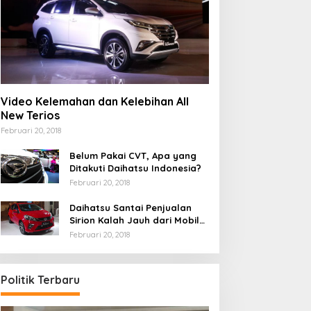
Video Kelemahan dan Kelebihan All
New Terios
Februari 20, 2018
Belum Pakai CVT, Apa yang
Ditakuti Daihatsu Indonesia?
Februari 20, 2018
Daihatsu Santai Penjualan
Sirion Kalah Jauh dari Mobil
LCGC
Februari 20, 2018
Politik Terbaru