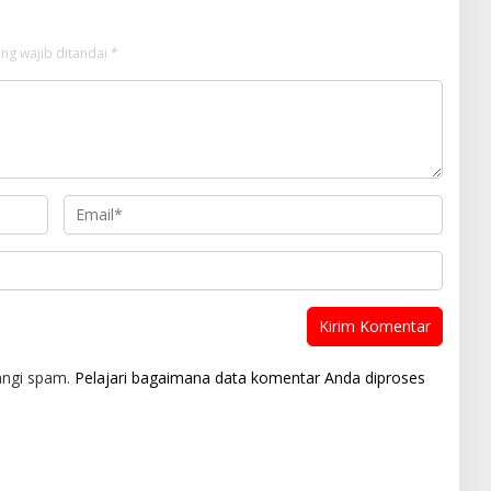
ng wajib ditandai
*
angi spam.
Pelajari bagaimana data komentar Anda diproses