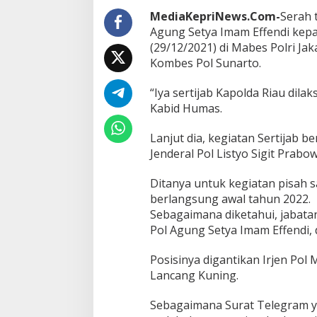
t
i
MediaKepriNews.Com-
Serah t
k
Agung Setya Imam Effendi kepad
I
(29/12/2021) di Mabes Polri Jak
r
Kombes Pol Sunarto.
j
e
n
“Iya sertijab Kapolda Riau dilak
M
Kabid Humas.
u
h
Lanjut dia, kegiatan Sertijab 
a
Jenderal Pol Listyo Sigit Prabow
m
m
a
Ditanya untuk kegiatan pisah 
d
berlangsung awal tahun 2022.
I
Sebagaimana diketahui, jabatan
q
Pol Agung Setya Imam Effendi, 
b
a
l
Posisinya digantikan Irjen Po
S
Lancang Kuning.
I
K
Sebagaimana Surat Telegram yan
M