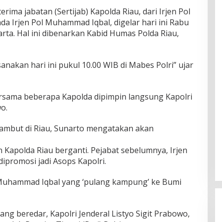
erima jabatan (Sertijab) Kapolda Riau, dari Irjen Pol
a Irjen Pol Muhammad Iqbal, digelar hari ini Rabu
arta. Hal ini dibenarkan Kabid Humas Polda Riau,
sanakan hari ini pukul 10.00 WIB di Mabes Polri” ujar
bersama beberapa Kapolda dipimpin langsung Kapolri
o.
sambut di Riau, Sunarto mengatakan akan
 Kapolda Riau berganti. Pejabat sebelumnya, Irjen
dipromosi jadi Asops Kapolri.
l Muhammad Iqbal yang ‘pulang kampung’ ke Bumi
g beredar, Kapolri Jenderal Listyo Sigit Prabowo,