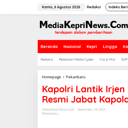
L
e
Kamis, 6 Agustus 2026
Redaksi
Indeks Beri
w
a
t
i
k
e
k
Beranda
Nasional
Kepri
Lingga
Ka
o
n
t
Redaksi
Pedoman Media Cyber
Visi & Misi
SOP
e
n
Homepage
/
Pekanbaru
K
a
Kapolri Lantik Irj
p
o
Resmi Jabat Kapol
l
r
i
MediaKepriNews.com
Desember 29, 2021
L
Pekanbaru
a
n