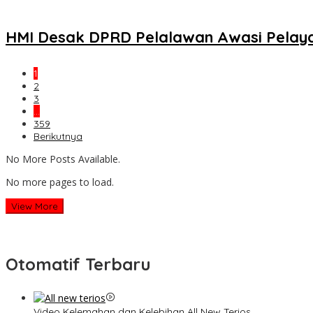
HMI Desak DPRD Pelalawan Awasi Pelaya
1
2
3
…
359
Berikutnya
No More Posts Available.
No more pages to load.
View More
Otomatif Terbaru
Video Kelemahan dan Kelebihan All New Terios