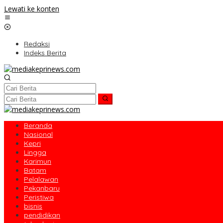
Lewati ke konten
Redaksi
Indeks Berita
Beranda
Nasional
Kepri
Lingga
Karimun
Batam
Pelalawan
Pekanbaru
Peristiwa
bisnis
pendidikan