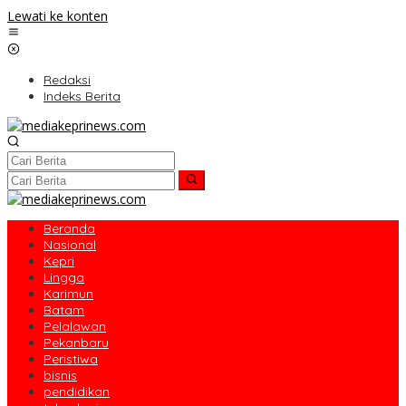
Lewati ke konten
Redaksi
Indeks Berita
Beranda
Nasional
Kepri
Lingga
Karimun
Batam
Pelalawan
Pekanbaru
Peristiwa
bisnis
pendidikan