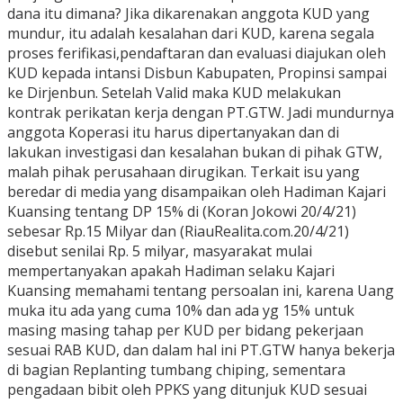
dana itu dimana? Jika dikarenakan anggota KUD yang
mundur, itu adalah kesalahan dari KUD, karena segala
proses ferifikasi,pendaftaran dan evaluasi diajukan oleh
KUD kepada intansi Disbun Kabupaten, Propinsi sampai
ke Dirjenbun. Setelah Valid maka KUD melakukan
kontrak perikatan kerja dengan PT.GTW. Jadi mundurnya
anggota Koperasi itu harus dipertanyakan dan di
lakukan investigasi dan kesalahan bukan di pihak GTW,
malah pihak perusahaan dirugikan. Terkait isu yang
beredar di media yang disampaikan oleh Hadiman Kajari
Kuansing tentang DP 15% di (Koran Jokowi 20/4/21)
sebesar Rp.15 Milyar dan (RiauRealita.com.20/4/21)
disebut senilai Rp. 5 milyar, masyarakat mulai
mempertanyakan apakah Hadiman selaku Kajari
Kuansing memahami tentang persoalan ini, karena Uang
muka itu ada yang cuma 10% dan ada yg 15% untuk
masing masing tahap per KUD per bidang pekerjaan
sesuai RAB KUD, dan dalam hal ini PT.GTW hanya bekerja
di bagian Replanting tumbang chiping, sementara
pengadaan bibit oleh PPKS yang ditunjuk KUD sesuai