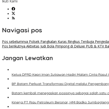
Ikuti Kami
Navigasi pos
Pos sebelumnya
Polsek Pangkalan Kuras Ringkus Terduga Pengeda
Pos berikutnya
Aktivitas Judi Bola Pimpong di Deluxe PUB & KTV B
Jangan Lewatkan
Ketua DPRD Kepri Iman Sutiawan Hadiri Malam Cinta Rasul
BP Batam Perkuat Transformasi Digital melalui Pengemban
Batam kembali menegaskan posisinya sebagai salah satu da
Kinerja PT Riau Petroleum Bersinar, HMI Badko Sumbagteng 