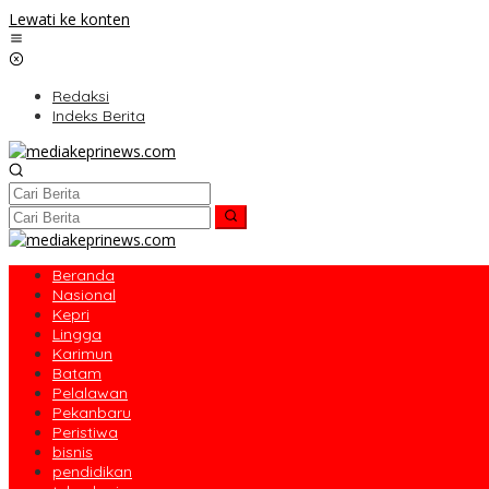
Lewati ke konten
Redaksi
Indeks Berita
Beranda
Nasional
Kepri
Lingga
Karimun
Batam
Pelalawan
Pekanbaru
Peristiwa
bisnis
pendidikan