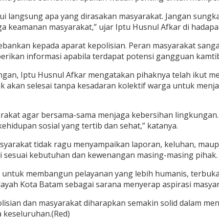
ui langsung apa yang dirasakan masyarakat. Jangan sungk
ga keamanan masyarakat,” ujar Iptu Husnul Afkar di hadapa
bankan kepada aparat kepolisian. Peran masyarakat sanga
rikan informasi apabila terdapat potensi gangguan kamti
ngan, Iptu Husnul Afkar mengatakan pihaknya telah ikut 
k akan selesai tanpa kesadaran kolektif warga untuk men
rakat agar bersama-sama menjaga kebersihan lingkungan
ehidupan sosial yang tertib dan sehat,” katanya.
asyarakat tidak ragu menyampaikan laporan, keluhan, maup
ti sesuai kebutuhan dan kewenangan masing-masing pihak.
i untuk membangun pelayanan yang lebih humanis, terbuka
wilayah Kota Batam sebagai sarana menyerap aspirasi masya
olisian dan masyarakat diharapkan semakin solid dalam m
 keseluruhan.(Red)