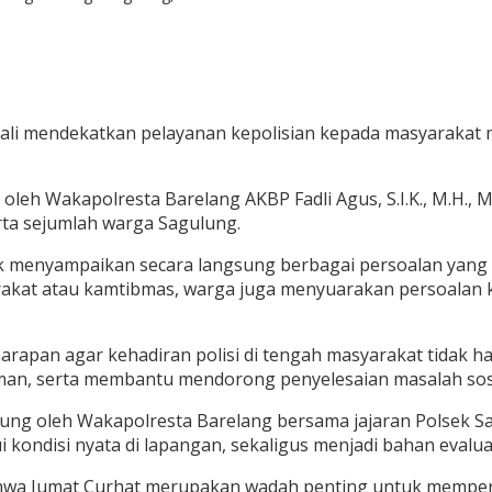
li mendekatkan pelayanan kepolisian kepada masyarakat me
oleh Wakapolresta Barelang AKBP Fadli Agus, S.I.K., M.H., M
rta sejumlah warga Sagulung.
 menyampaikan secara langsung berbagai persoalan yang d
rakat atau kamtibmas, warga juga menyuarakan persoalan
an agar kehadiran polisi di tengah masyarakat tidak hanya
n, serta membantu mendorong penyelesaian masalah sosia
sung oleh Wakapolresta Barelang bersama jajaran Polsek 
ondisi nyata di lapangan, sekaligus menjadi bahan evaluas
hwa Jumat Curhat merupakan wadah penting untuk memperku