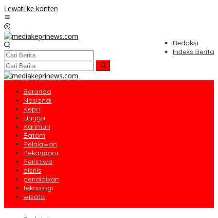
Lewati ke konten
Redaksi
Indeks Berita
Beranda
Nasional
Kepri
Lingga
Karimun
Batam
Pelalawan
Pekanbaru
Peristiwa
bisnis
pendidikan
teknologi
wisata