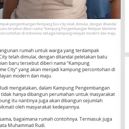
Ini Dia Hubungan Partai Garuda
pak pengembangan Rempang Evo-City telah dimulai, dengan ditandai
n baru tersebut diberi nama "Kampung Pengembangan Nelayan Maritime
dengan Gerindra
 percontohan di Indonesia sebagai kampung nelayan modern dan maju.
Di Berita, Politik
|
Februari 19, 2018
ngunan rumah untuk warga yang terdampak
 telah dimulai, dengan ditandai peletakan batu
nian baru tersebut diberi nama “Kampung
e City” yang akan menjadi kampung percontohan di
layan modern dan maju.
Rudi mengatakan, dalam Kampung Pengembangan
t tidak hanya dibangun perumahan untuk masyarakat
ung itu nantinya juga akan dibangun sejumlah
nikmati oleh masyarakat kedepannya.
a-sama, bagaimana rumah contohnya. Termasuk juga
kata Muhammad Rudi.