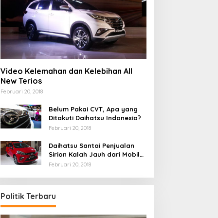
Video Kelemahan dan Kelebihan All
New Terios
Februari 20, 2018
Belum Pakai CVT, Apa yang
Ditakuti Daihatsu Indonesia?
Februari 20, 2018
Daihatsu Santai Penjualan
Sirion Kalah Jauh dari Mobil
LCGC
Februari 20, 2018
Politik Terbaru