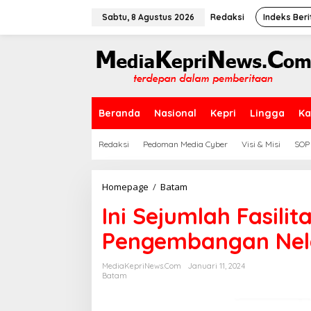
L
e
Sabtu, 8 Agustus 2026
Redaksi
Indeks Beri
w
a
t
i
k
e
k
Beranda
Nasional
Kepri
Lingga
Ka
o
n
t
Redaksi
Pedoman Media Cyber
Visi & Misi
SOP
e
n
Homepage
/
Batam
I
n
Ini Sejumlah Fasili
i
S
Pengembangan Nela
e
j
u
MediaKepriNews.com
Januari 11, 2024
m
Batam
l
a