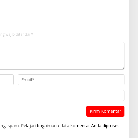
an
ng wajib ditandai
*
angi spam.
Pelajari bagaimana data komentar Anda diproses