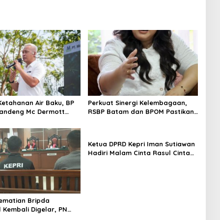
Ketahanan Air Baku, BP
Perkuat Sinergi Kelembagaan,
andeng Mc Dermott
RSBP Batam dan BPOM Pastikan
00 Bambu Betung di
Pelayanan dan Ketersediaan
an Sei Nongsa
Obat Aman
Ketua DPRD Kepri Iman Sutiawan
Hadiri Malam Cinta Rasul Cinta
Negeri, Perkuat Ukhuwah dan
Semangat Persatuan
ematian Bripda
 Kembali Digelar, PN
jaga Ketat Pihak