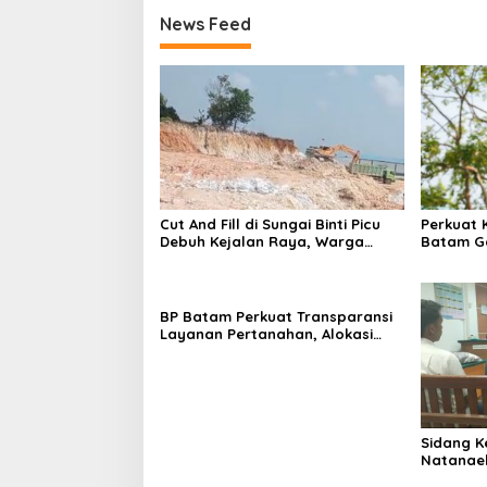
News Feed
Cut And Fill di Sungai Binti Picu
Perkuat 
Debuh Kejalan Raya, Warga
Batam G
Keluhkan Dump Truck Tanpa
Tanam 4
Penutup
Bendung
BP Batam Perkuat Transparansi
Layanan Pertanahan, Alokasi
Tanah Reguler Segera Hadir
Melalui LMS
Sidang K
Natanael
Batam Di