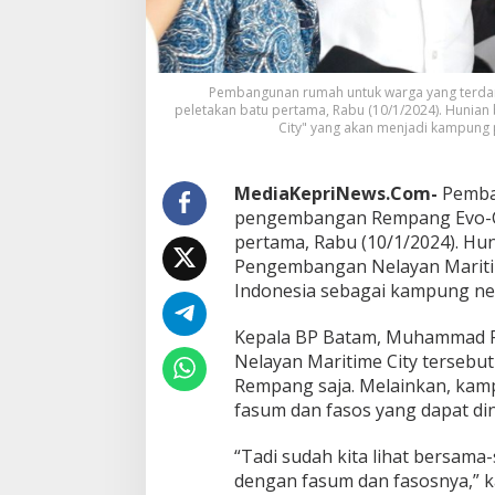
b
a
n
g
a
Pembangunan rumah untuk warga yang terdam
n
peletakan batu pertama, Rabu (10/1/2024). Hunia
N
City" yang akan menjadi kampung
e
l
a
MediaKepriNews.Com-
Pemba
y
pengembangan Rempang Evo-City
a
pertama, Rabu (10/1/2024). Hu
n
M
Pengembangan Nelayan Maritim
a
Indonesia sebagai kampung ne
r
i
Kepala BP Batam, Muhammad 
t
Nelayan Maritime City tersebu
i
m
Rempang saja. Melainkan, kamp
e
fasum dan fasos yang dapat di
C
i
“Tadi sudah kita lihat bersam
t
dengan fasum dan fasosnya,” 
y