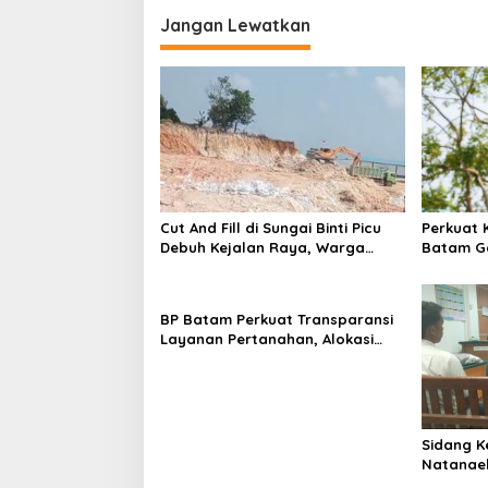
g
Jangan Lewatkan
a
s
i
p
o
s
Cut And Fill di Sungai Binti Picu
Perkuat 
Debuh Kejalan Raya, Warga
Batam G
Keluhkan Dump Truck Tanpa
Tanam 4
Penutup
Bendung
BP Batam Perkuat Transparansi
Layanan Pertanahan, Alokasi
Tanah Reguler Segera Hadir
Melalui LMS
Sidang K
Natanael
Batam Di