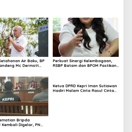
Ketahanan Air Baku, BP
Perkuat Sinergi Kelembagaan,
andeng Mc Dermott
RSBP Batam dan BPOM Pastikan
00 Bambu Betung di
Pelayanan dan Ketersediaan
an Sei Nongsa
Obat Aman
Ketua DPRD Kepri Iman Sutiawan
Hadiri Malam Cinta Rasul Cinta
Negeri, Perkuat Ukhuwah dan
Semangat Persatuan
ematian Bripda
 Kembali Digelar, PN
jaga Ketat Pihak