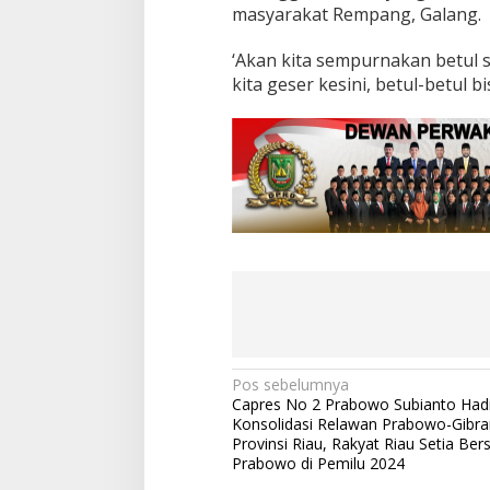
masyarakat Rempang, Galang.
‘Akan kita sempurnakan betul s
kita geser kesini, betul-betul 
N
Pos sebelumnya
Capres No 2 Prabowo Subianto Hadi
a
Konsolidasi Relawan Prabowo-Gibra
v
Provinsi Riau, Rakyat Riau Setia Be
Prabowo di Pemilu 2024
i