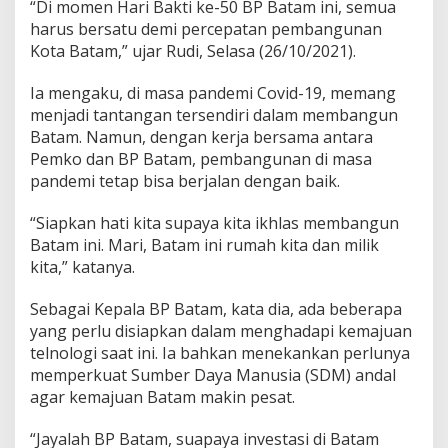
“Di momen Hari Bakti ke-50 BP Batam ini, semua
m
harus bersatu demi percepatan pembangunan
,
B
Kota Batam,” ujar Rudi, Selasa (26/10/2021).
e
r
Ia mengaku, di masa pandemi Covid-19, memang
k
menjadi tantangan tersendiri dalam membangun
o
Batam. Namun, dengan kerja bersama antara
l
a
Pemko dan BP Batam, pembangunan di masa
b
pandemi tetap bisa berjalan dengan baik.
o
r
“Siapkan hati kita supaya kita ikhlas membangun
a
Batam ini. Mari, Batam ini rumah kita dan milik
s
i
kita,” katanya.
d
e
Sebagai Kepala BP Batam, kata dia, ada beberapa
n
yang perlu disiapkan dalam menghadapi kemajuan
g
telnologi saat ini. Ia bahkan menekankan perlunya
a
n
memperkuat Sumber Daya Manusia (SDM) andal
P
agar kemajuan Batam makin pesat.
e
m
“Jayalah BP Batam, suapaya investasi di Batam
k