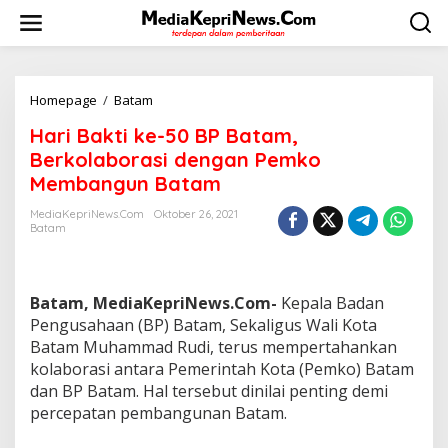
L
e
w
a
t
i
Homepage
/
Batam
H
k
a
Hari Bakti ke-50 BP Batam,
e
r
k
i
Berkolaborasi dengan Pemko
o
B
Membangun Batam
n
a
t
k
MediaKepriNews.com
Oktober 26, 2021
e
t
Batam
n
i
k
e
-
Batam, MediaKepriNews.Com-
Kepala Badan
5
Pengusahaan (BP) Batam, Sekaligus Wali Kota
0
Batam Muhammad Rudi, terus mempertahankan
B
kolaborasi antara Pemerintah Kota (Pemko) Batam
P
B
dan BP Batam. Hal tersebut dinilai penting demi
a
percepatan pembangunan Batam.
t
a