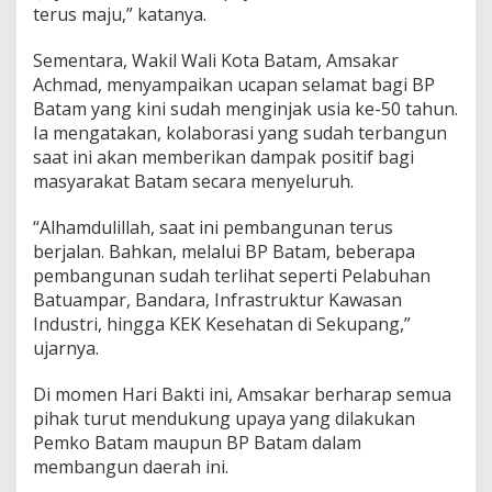
terus maju,” katanya.
o
M
e
Sementara, Wakil Wali Kota Batam, Amsakar
m
Achmad, menyampaikan ucapan selamat bagi BP
b
Batam yang kini sudah menginjak usia ke-50 tahun.
a
Ia mengatakan, kolaborasi yang sudah terbangun
n
g
saat ini akan memberikan dampak positif bagi
u
masyarakat Batam secara menyeluruh.
n
B
“Alhamdulillah, saat ini pembangunan terus
a
berjalan. Bahkan, melalui BP Batam, beberapa
t
a
pembangunan sudah terlihat seperti Pelabuhan
m
Batuampar, Bandara, Infrastruktur Kawasan
Industri, hingga KEK Kesehatan di Sekupang,”
ujarnya.
Di momen Hari Bakti ini, Amsakar berharap semua
pihak turut mendukung upaya yang dilakukan
Pemko Batam maupun BP Batam dalam
membangun daerah ini.