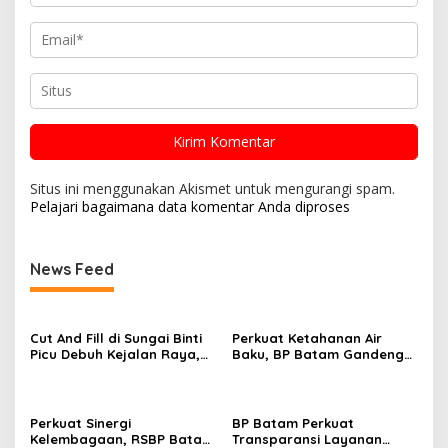
Situs ini menggunakan Akismet untuk mengurangi spam.
Pelajari bagaimana data komentar Anda diproses
News Feed
Cut And Fill di Sungai Binti
Perkuat Ketahanan Air
Picu Debuh Kejalan Raya,
Baku, BP Batam Gandeng
Warga Keluhkan Dump
Mc Dermott Tanam 400
Truck Tanpa Penutup
Bambu Betung di
Bendungan Sei Nongsa
Perkuat Sinergi
BP Batam Perkuat
Kelembagaan, RSBP Batam
Transparansi Layanan