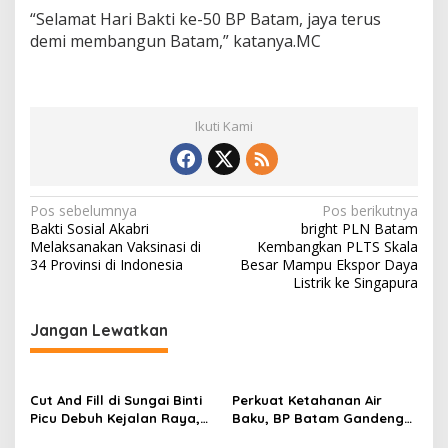
“Selamat Hari Bakti ke-50 BP Batam, jaya terus
demi membangun Batam,” katanya.MC
Ikuti Kami
N
Pos sebelumnya
Pos berikutnya
Bakti Sosial Akabri
bright PLN Batam
a
Melaksanakan Vaksinasi di
Kembangkan PLTS Skala
v
34 Provinsi di Indonesia
Besar Mampu Ekspor Daya
Listrik ke Singapura
i
g
Jangan Lewatkan
a
s
Cut And Fill di Sungai Binti
Perkuat Ketahanan Air
i
Picu Debuh Kejalan Raya,
Baku, BP Batam Gandeng
p
Warga Keluhkan Dump
Mc Dermott Tanam 400