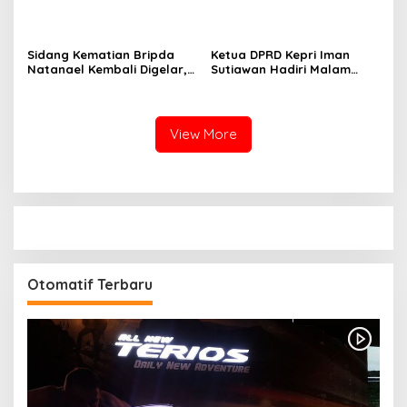
dan BPOM Pastikan
Pertanahan, Alokasi Tanah
Pelayanan dan
Reguler Segera Hadir
Ketersediaan Obat Aman
Melalui LMS
Sidang Kematian Bripda
Ketua DPRD Kepri Iman
Natanael Kembali Digelar,
Sutiawan Hadiri Malam
PN Batam Dijaga Ketat
Cinta Rasul Cinta Negeri,
Pihak Kepolisian
Perkuat Ukhuwah dan
Semangat Persatuan
View More
Otomatif Terbaru