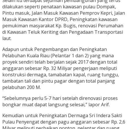
Selain itu terdapat sejumlah pembangunan yang terus
dilakukan seperti penataan kawasan pulau Dompak,
Pintu masuk, Jalan Masuk Kawasan Pemprov Kepri, Jalan
Masuk Kawasan Kantor DPRD, Peningkatan kawasan
pemukiman masyarakat Kp. Bugis, renovasi Perumahan
di Kawasan Teluk Keriting dan Pengadaan Transportasi
laut.
Adapun untuk Pengembangan dan Peningkatan
Pelabuhan Kuala Riau (Pelantar 1 dan 2) yang mana
proyek sendiri telah berjalan sejak 2017 dengan total
anggaran sebesar Rp. 32 Miliyar pengerjaan meliputi
konstruksi dermaga, tamabatan kapal, ruang tunggu,
tambatan tali dan pintu pagar dengan total panjang
pelabuhan 200 M.
“Sebelumnya perlu 5-7 hari setelah direnovasi proses
bongkar muat dapat langsung selesai,” lapor Arif.
Kemudian untuk Peningkatan Dermaga Sri Indera Sakti
Pulau Penyengat dengan pagu anggaran sebesar Rp. 2,6
Milyar meliputi perbaikan ponton, pelantar dan ruang