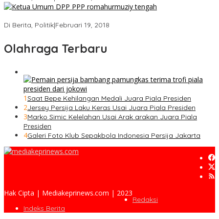
Strategi PPP Menangkan Duet Ganjar dan Gus Yasin
Di Berita, Politik
|
Februari 19, 2018
Olahraga Terbaru
1
Saat Bepe Kehilangan Medali Juara Piala Presiden
2
Jersey Persija Laku Keras Usai Juara Piala Presiden
3
Marko Simic Kelelahan Usai Arak arakan Juara Piala
Presiden
4
Galeri Foto Klub Sepakbola Indonesia Persija Jakarta
Hak Cipta | Mediakeprinews.com | 2023
Redaksi
Indeks Berita