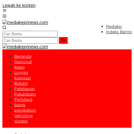
Lewati ke konten
Redaksi
Indeks Berita
Beranda
Nasional
Kepri
Lingga
Karimun
Batam
Pelalawan
Pekanbaru
Peristiwa
bisnis
pendidikan
teknologi
wisata