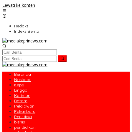
Lewati ke konten
Redaksi
Indeks Berita
Beranda
Nasional
Kepri
Lingga
Karimun
Batam
Pelalawan
Pekanbaru
Peristiwa
bisnis
pendidikan