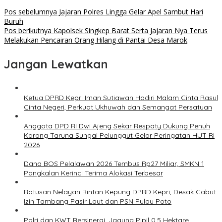
Pos sebelumnya
Jajaran Polres Lingga Gelar Apel Sambut Hari
Buruh
Pos berikutnya
Kapolsek Singkep Barat Serta Jajaran Nya Terus
Melakukan Pencairan Orang Hilang di Pantai Desa Marok
Jangan Lewatkan
Ketua DPRD Kepri Iman Sutiawan Hadiri Malam Cinta Rasul
Cinta Negeri, Perkuat Ukhuwah dan Semangat Persatuan
Anggota DPD RI Dwi Ajeng Sekar Respaty Dukung Penuh
Karang Taruna Sungai Pelunggut Gelar Peringatan HUT RI
2026
Dana BOS Pelalawan 2026 Tembus Rp27 Miliar, SMKN 1
Pangkalan Kerinci Terima Alokasi Terbesar
Ratusan Nelayan Bintan Kepung DPRD Kepri, Desak Cabut
Izin Tambang Pasir Laut dan PSN Pulau Poto
Polri dan KWT Bersinergi, Jagung Pipil 0,5 Hektare