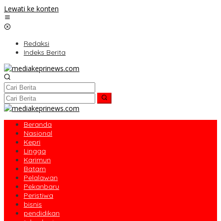
Lewati ke konten
Redaksi
Indeks Berita
Beranda
Nasional
Kepri
Lingga
Karimun
Batam
Pelalawan
Pekanbaru
Peristiwa
bisnis
pendidikan