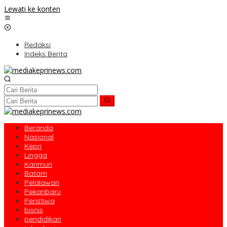
Lewati ke konten
Redaksi
Indeks Berita
Beranda
Nasional
Kepri
Lingga
Karimun
Batam
Pelalawan
Pekanbaru
Peristiwa
bisnis
pendidikan