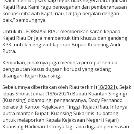
“Kami menilai, jika sikap tegas tidak segera ditunjukkan
Kajati Riau. Kami ragu pencegahan dan pemberantasan
korupsi dibawah Kajati riau, Dr Jaja berjalan dengan
baik,” sambungnya.
Untuk itu, FORMASI RIAU memberikan saran kepada
Kajati Riau Dr Jaja membentuk tim khusus dan gandeng
KPK, untuk mengusut laporan Bupati Kuansing Andi
Putra.
Kemudian, pihaknya juga meminta percepat semua
pengusutan kasus dugaan korupsi yang sedang
ditangani Kejari Kuansing.
Sebelumnya diberitakan oleh Riau terkini
(18/2021
), Sejak
lepas Sholat Jumat (18/6/2021) Bupati Kuantan Singingi
(Kuansing) didampingi pengacaranya, Dody Fernando
berada di Kantor Kejaksaan Tinggi (Kejati) Riau. Infonya
putra mantan Bupati Kuansing Sukarmis itu datang
untuk melaporkan Kepala Kejaksaan Negeri (Kejari)
Kuansing Hadiman. Infonya lagi, ada dugaan pemerasan.