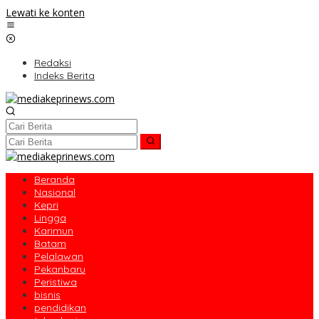
Lewati ke konten
Redaksi
Indeks Berita
Beranda
Nasional
Kepri
Lingga
Karimun
Batam
Pelalawan
Pekanbaru
Peristiwa
bisnis
pendidikan