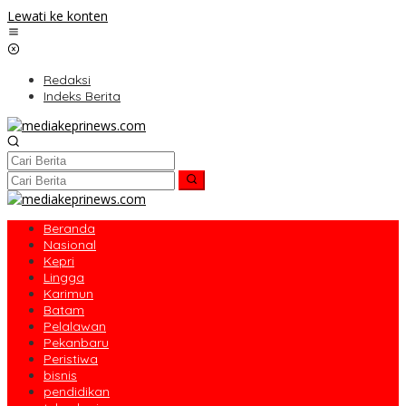
Lewati ke konten
Redaksi
Indeks Berita
Beranda
Nasional
Kepri
Lingga
Karimun
Batam
Pelalawan
Pekanbaru
Peristiwa
bisnis
pendidikan