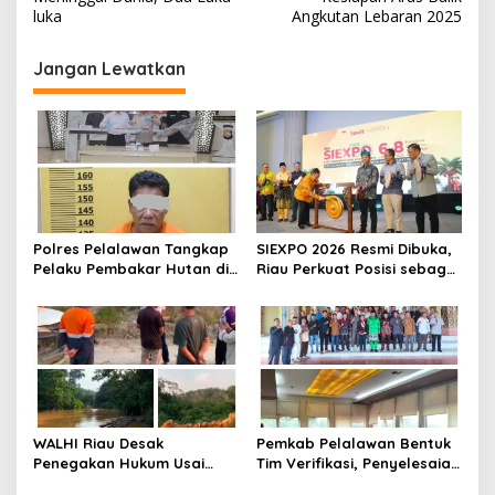
v
luka
Angkutan Lebaran 2025
i
g
Jangan Lewatkan
a
s
i
p
o
s
Polres Pelalawan Tangkap
SIEXPO 2026 Resmi Dibuka,
Pelaku Pembakar Hutan di
Riau Perkuat Posisi sebagai
Kerumutan, Lahan Gambut
Barometer Industri Sawit
Dibuka untuk Kebun Sawit
Nasional
WALHI Riau Desak
Pemkab Pelalawan Bentuk
Penegakan Hukum Usai
Tim Verifikasi, Penyelesaian
Dugaan Pencemaran
Konflik Lahan PT Arara