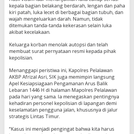
n
kepala bagian belakang berdarah, lengan dan paha
e
m
kiri patah, luka lecet di berbagai bagian tubuh, dan
u
wajah mengeluarkan darah. Namun, tidak
a
ditemukan tanda-tanda kekerasan selain luka
n
akibat kecelakaan.
Keluarga korban menolak autopsi dan telah
membuat surat pernyataan resmi kepada pihak
kepolisian.
Menanggapi peristiwa ini, Kapolres Pelalawan
AKBP Afrizal Asri, SIK juga memimpin langsung
Apel Kesiapsiagaan Pengamanan Arus Balik
Lebaran 1446 H di halaman Mapolres Pelalawan
pada hari yang sama. Ia menegaskan pentingnya
kehadiran personel kepolisian di lapangan demi
keselamatan pengguna jalan, khususnya di jalur
strategis Lintas Timur.
“Kasus ini menjadi pengingat bahwa kita harus