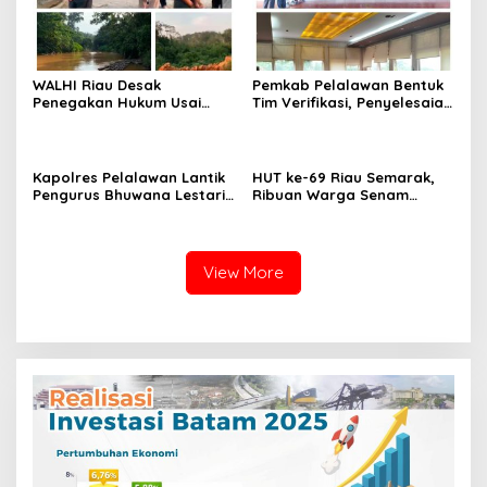
WALHI Riau Desak
Pemkab Pelalawan Bentuk
Penegakan Hukum Usai
Tim Verifikasi, Penyelesaian
Dugaan Pencemaran
Konflik Lahan PT Arara
Sungai Reteh oleh Aktivitas
Abadi dan Warga Mak
Tambang PT BPP
Teduh Masuki Babak Baru
Kapolres Pelalawan Lantik
HUT ke-69 Riau Semarak,
Pengurus Bhuwana Lestari
Ribuan Warga Senam
SMAN 1 Pangkalan Kerinci,
Massal, Tanam 2.500 Pohon
Cetak Generasi Peduli
dan Resmikan Kantor KONI
Lingkungan dan
Berkarakter
View More