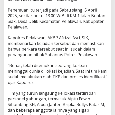
t
a
Penemuan itu terjadi pada Sabtu siang, 5 April
n
2025, sekitar pukul 13.00 WIB di KM 1 Jalan Buatan
:
Siak, Desa Delik Kecamatan Pelalawan, Kabupaten
R
e
Pelalawan.
m
a
Kapolres Pelalawan, AKBP Afrizal Asri, SIK,
j
membenarkan kejadian tersebut dan memastikan
a
bahwa perkara tersebut saat ini sudah dalam
D
i
penanganan pihak Satlantas Polres Pelalawan.
t
e
“Benar, telah ditemukan seorang korban
m
meninggal dunia di lokasi kejadian. Saat ini tim kami
u
sudah melakukan olah TKP dan proses identifikasi,”
k
a
ujar Kapolres.
n
T
Tim yang turun langsung ke lokasi terdiri dari
e
personel gabungan, termasuk Aiptu Edwin
w
Sihombing SH, Aipda Janter, Bripka Rollys Patar M,
a
s
dan beberapa anggota lainnya yang sigap
D