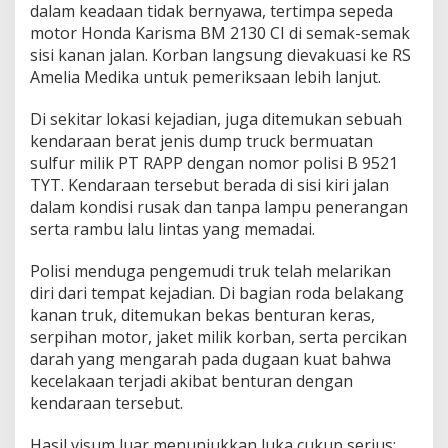
dalam keadaan tidak bernyawa, tertimpa sepeda
o
motor Honda Karisma BM 2130 CI di semak-semak
l
r
sisi kanan jalan. Korban langsung dievakuasi ke RS
e
Amelia Medika untuk pemeriksaan lebih lanjut.
s
P
Di sekitar lokasi kejadian, juga ditemukan sebuah
e
kendaraan berat jenis dump truck bermuatan
l
a
sulfur milik PT RAPP dengan nomor polisi B 9521
l
TYT. Kendaraan tersebut berada di sisi kiri jalan
a
dalam kondisi rusak dan tanpa lampu penerangan
w
serta rambu lalu lintas yang memadai.
a
n
B
Polisi menduga pengemudi truk telah melarikan
e
diri dari tempat kejadian. Di bagian roda belakang
n
kanan truk, ditemukan bekas benturan keras,
a
serpihan motor, jaket milik korban, serta percikan
r
darah yang mengarah pada dugaan kuat bahwa
k
a
kecelakaan terjadi akibat benturan dengan
n
kendaraan tersebut.
P
e
Hasil visum luar menunjukkan luka cukup serius: