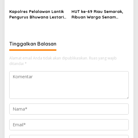
Sungai Reteh oleh Aktivitas
Abadi dan Warga Mak
Tambang PT BPP
Teduh Masuki Babak Baru
Kapolres Pelalawan Lantik
HUT ke-69 Riau Semarak,
Pengurus Bhuwana Lestari
Ribuan Warga Senam
SMAN 1 Pangkalan Kerinci,
Massal, Tanam 2.500 Pohon
Cetak Generasi Peduli
dan Resmikan Kantor KONI
Lingkungan dan
Berkarakter
Tinggalkan Balasan
Alamat email Anda tidak akan dipublikasikan.
Ruas yang wajib
ditandai
*