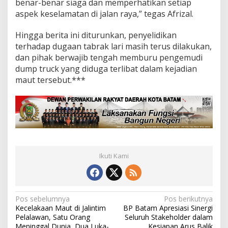
benar-benar siaga dan memperhatikan setiap
aspek keselamatan di jalan raya,” tegas Afrizal.
Hingga berita ini diturunkan, penyelidikan
terhadap dugaan tabrak lari masih terus dilakukan,
dan pihak berwajib tengah memburu pengemudi
dump truck yang diduga terlibat dalam kejadian
maut tersebut.***
Ikuti Kami
N
Pos sebelumnya
Pos berikutnya
Kecelakaan Maut di Jalintim
BP Batam Apresiasi Sinergi
a
Pelalawan, Satu Orang
Seluruh Stakeholder dalam
Meninggal Dunia, Dua Luka-
Kesiapan Arus Balik