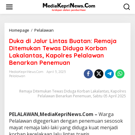
L
e
w
a
t
i
Homepage
/
Pelalawan
D
k
u
Duka di Jalur Lintas Buatan: Remaja
e
k
k
a
Ditemukan Tewas Diduga Korban
o
d
Lakalantas, Kapolres Pelalawan
n
i
Benarkan Penemuan
t
J
e
a
MediaKepriNews.com
April 5, 2025
n
l
Pelalawan
u
r
L
Remaja Ditemukan Tewas Diduga Korban Lakalantas, Kapolres
i
Pelalawan Benarkan Penemuan, Sabtu 05 April 2025
n
t
a
PELALAWAN,MediaKepriNews.Com –
Warga
s
Pelalawan digegerkan dengan penemuan sesosok
B
mayat remaja laki-laki yang diduga kuat menjadi
u
a
korban kecelakaan lalu lintas tragis.