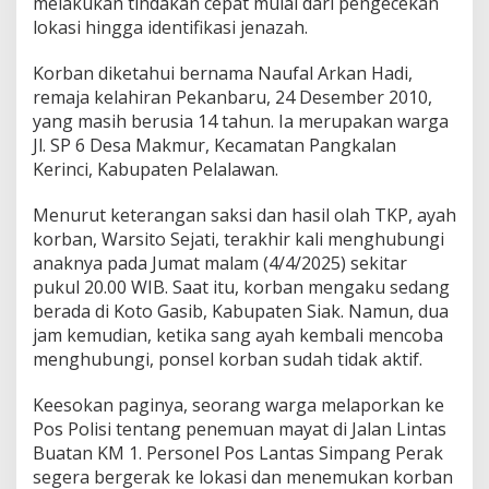
melakukan tindakan cepat mulai dari pengecekan
i
lokasi hingga identifikasi jenazah.
d
u
Korban diketahui bernama Naufal Arkan Hadi,
g
a
remaja kelahiran Pekanbaru, 24 Desember 2010,
K
yang masih berusia 14 tahun. Ia merupakan warga
o
Jl. SP 6 Desa Makmur, Kecamatan Pangkalan
r
Kerinci, Kabupaten Pelalawan.
b
a
n
Menurut keterangan saksi dan hasil olah TKP, ayah
L
korban, Warsito Sejati, terakhir kali menghubungi
a
anaknya pada Jumat malam (4/4/2025) sekitar
k
pukul 20.00 WIB. Saat itu, korban mengaku sedang
a
berada di Koto Gasib, Kabupaten Siak. Namun, dua
l
a
jam kemudian, ketika sang ayah kembali mencoba
n
menghubungi, ponsel korban sudah tidak aktif.
t
a
Keesokan paginya, seorang warga melaporkan ke
s
Pos Polisi tentang penemuan mayat di Jalan Lintas
,
K
Buatan KM 1. Personel Pos Lantas Simpang Perak
a
segera bergerak ke lokasi dan menemukan korban
p