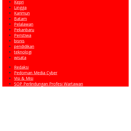
Kepri
Lingga
Karimun
Batam
Pelalawan
Pekanbaru
Peristiwa
bisnis
pendidikan
teknologi
wisata
Redaksi
Pedoman Media Cyber
Visi & Misi
SOP Perlindungan Profesi Wartawan