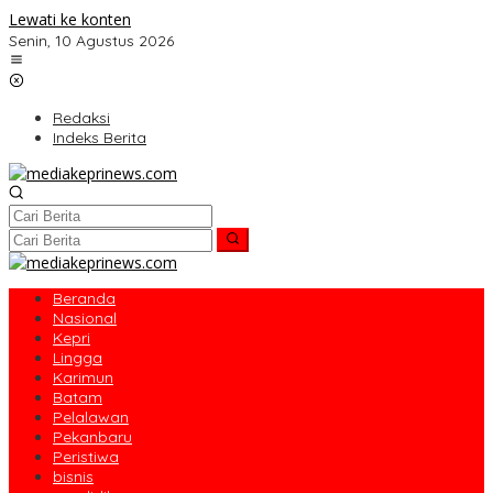
Lewati ke konten
Senin, 10 Agustus 2026
Redaksi
Indeks Berita
Beranda
Nasional
Kepri
Lingga
Karimun
Batam
Pelalawan
Pekanbaru
Peristiwa
bisnis