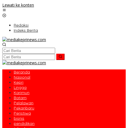
Lewati ke konten
Redaksi
Indeks Berita
Beranda
Nasional
Kepri
Lingga
Karimun
Batam
Pelalawan
Pekanbaru
Peristiwa
bisnis
pendidikan