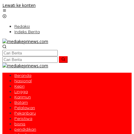
Lewati ke konten
Redaksi
Indeks Berita
Beranda
Nasional
Kepri
Lingga
Karimun
Batam
Pelalawan
Pekanbaru
Peristiwa
bisnis
pendidikan