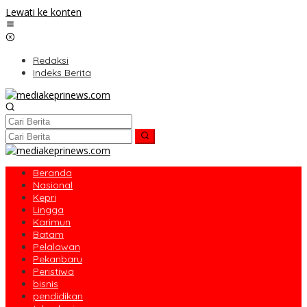
Lewati ke konten
Redaksi
Indeks Berita
Beranda
Nasional
Kepri
Lingga
Karimun
Batam
Pelalawan
Pekanbaru
Peristiwa
bisnis
pendidikan