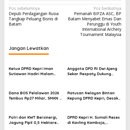
N
Pos sebelumnya
Pos berikutnya
Deputi Perdagangan Rusia
Pemanah BIFZA ASC, BP
a
Tangkap Peluang Bisnis di
Batam Menyabet Emas Dan
v
Batam
Perunggu di Youth
International Archery
i
Tournament Malaysia
g
Jangan Lewatkan
a
s
i
Ketua DPRD Kepri Iman
Anggota DPD RI Dwi Ajeng
p
Sutiawan Hadiri Malam
Sekar Respaty Dukung
Cinta Rasul Cinta Negeri,
Penuh Karang Taruna
o
Perkuat Ukhuwah dan
Sungai Pelunggut Gelar
s
Semangat Persatuan
Peringatan HUT RI 2026
Dana BOS Pelalawan 2026
Ratusan Nelayan Bintan
Tembus Rp27 Miliar, SMKN 1
Kepung DPRD Kepri, Desak
Pangkalan Kerinci Terima
Cabut Izin Tambang Pasir
Alokasi Terbesar
Laut dan PSN Pulau Poto
Polri dan KWT Bersinergi,
DPRD Kepri H. Sumali Reses
Jagung Pipil 0,5 Hektare
di Kavling Kamboja,
Ditanam untuk Perkuat
Tampung Aspirasi