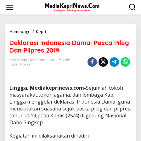
L
e
w
a
t
i
Homepage
/
Kepri
D
k
e
Deklarasi Indonesia Damai Pasca Pileg
e
k
k
l
Dan Pilpres 2019
o
a
n
r
MediaKepriNews.com
April 25, 2019
t
Kepri
,
Nasioanl
a
e
s
n
i
I
Lingga, Mediakeprinews.com-
Sejumlah tokoh
n
d
masyarakat,tokoh agama, dan lembaga Kab.
o
Lingga menggelar deklarasi Indonesia Damai guna
n
menciptakan suasana sejuk pasca pileg dan pilpres
e
tahun 2019,pada Kamis (25/4).di gedung Nasional
s
Dabo Singkep.
i
a
D
Kegiatan ini dilaksanakan dihadiri
a