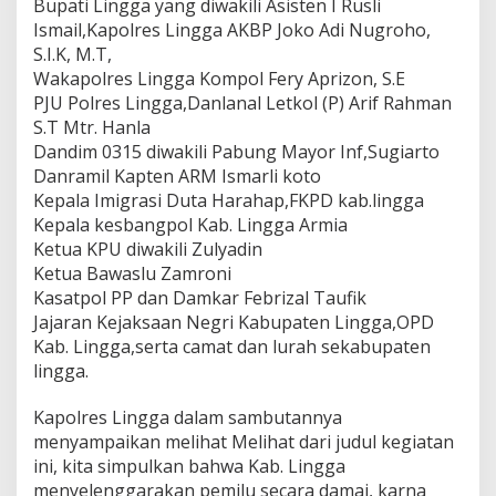
Bupati Lingga yang diwakili Asisten I Rusli
m
Ismail,Kapolres Lingga AKBP Joko Adi Nugroho,
a
S.I.K, M.T,
i
P
Wakapolres Lingga Kompol Fery Aprizon, S.E
a
PJU Polres Lingga,Danlanal Letkol (P) Arif Rahman
s
S.T Mtr. Hanla
c
Dandim 0315 diwakili Pabung Mayor Inf,Sugiarto
a
P
Danramil Kapten ARM Ismarli koto
i
Kepala Imigrasi Duta Harahap,FKPD kab.lingga
l
Kepala kesbangpol Kab. Lingga Armia
e
Ketua KPU diwakili Zulyadin
g
Ketua Bawaslu Zamroni
D
a
Kasatpol PP dan Damkar Febrizal Taufik
n
Jajaran Kejaksaan Negri Kabupaten Lingga,OPD
P
Kab. Lingga,serta camat dan lurah sekabupaten
i
lingga.
l
p
r
Kapolres Lingga dalam sambutannya
e
menyampaikan melihat Melihat dari judul kegiatan
s
ini, kita simpulkan bahwa Kab. Lingga
2
menyelenggarakan pemilu secara damai, karna
0