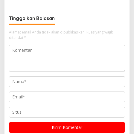
Ketahanan Pangan Desa
Masyarakat
Mulya Subur
Tinggalkan Balasan
Alamat email Anda tidak akan dipublikasikan.
Ruas yang wajib
ditandai
*