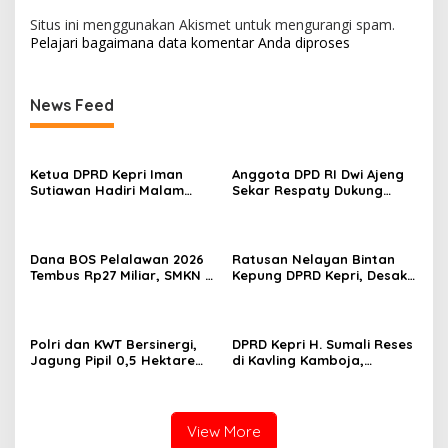
Situs ini menggunakan Akismet untuk mengurangi spam.
Pelajari bagaimana data komentar Anda diproses
News Feed
Ketua DPRD Kepri Iman
Anggota DPD RI Dwi Ajeng
Sutiawan Hadiri Malam
Sekar Respaty Dukung
Cinta Rasul Cinta Negeri,
Penuh Karang Taruna
Perkuat Ukhuwah dan
Sungai Pelunggut Gelar
Semangat Persatuan
Peringatan HUT RI 2026
Dana BOS Pelalawan 2026
Ratusan Nelayan Bintan
Tembus Rp27 Miliar, SMKN 1
Kepung DPRD Kepri, Desak
Pangkalan Kerinci Terima
Cabut Izin Tambang Pasir
Alokasi Terbesar
Laut dan PSN Pulau Poto
Polri dan KWT Bersinergi,
DPRD Kepri H. Sumali Reses
Jagung Pipil 0,5 Hektare
di Kavling Kamboja,
Ditanam untuk Perkuat
Tampung Aspirasi
Ketahanan Pangan Desa
Masyarakat
Mulya Subur
View More