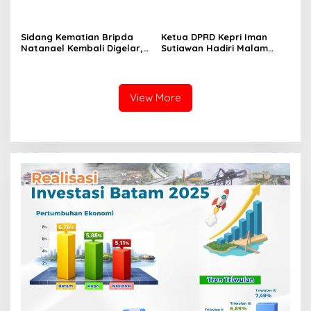
dan BPOM Pastikan
Pertanahan, Alokasi Tanah
Pelayanan dan
Reguler Segera Hadir
Ketersediaan Obat Aman
Melalui LMS
Sidang Kematian Bripda
Ketua DPRD Kepri Iman
Natanael Kembali Digelar,
Sutiawan Hadiri Malam
PN Batam Dijaga Ketat
Cinta Rasul Cinta Negeri,
Pihak Kepolisian
Perkuat Ukhuwah dan
Semangat Persatuan
View More