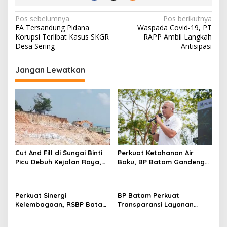
N
Pos sebelumnya
Pos berikutnya
EA Tersandung Pidana
Waspada Covid-19, PT
a
Korupsi Terlibat Kasus SKGR
RAPP Ambil Langkah
v
Desa Sering
Antisipasi
i
Jangan Lewatkan
g
a
s
i
p
o
Cut And Fill di Sungai Binti
Perkuat Ketahanan Air
s
Picu Debuh Kejalan Raya,
Baku, BP Batam Gandeng
Warga Keluhkan Dump
Mc Dermott Tanam 400
Truck Tanpa Penutup
Bambu Betung di
Bendungan Sei Nongsa
Perkuat Sinergi
BP Batam Perkuat
Kelembagaan, RSBP Batam
Transparansi Layanan
dan BPOM Pastikan
Pertanahan, Alokasi Tanah
Pelayanan dan
Reguler Segera Hadir