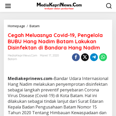
L
e
w
a
t
i
Homepage
/
Batam
C
k
e
Cegah Meluasnya Covid-19, Pengelola
e
g
k
a
BUBU Hang Nadim Batam Lakukan
o
h
Disinfektan di Bandara Hang Nadim
n
M
t
e
MediaKepriNews.com
Maret 17, 2020
e
l
Batam
n
u
a
s
n
Mediakeprinews.com-
Bandar Udara Internasional
y
Hang Nadim melakukan penyemprotan disinfektan
a
sebagai langkah preventif penyebaran Corona
C
Virus Disease (Covid-19) di Kota Batam. Hal ini
o
v
dilakukan sebagai tindak lanjut dari Surat Edaran
i
Kepala Badan Pengusahaan Batam Nomor 15
d
Tahun 2020 Tentang Himbauan Kewaspadaan dan
-