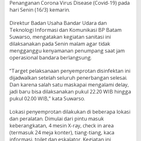
Penanganan Corona Virus Disease (Covid-19) pada
1
hari Senin (16/3) kemarin.
9
,
P
Direktur Badan Usaha Bandar Udara dan
e
Teknologi Informasi dan Komunikasi BP Batam
n
Suwarso, mengatakan kegiatan sanitasi ini
g
dilaksanakan pada Senin malam agar tidak
e
l
mengganggu kenyamanan penumpang saat jam
o
operasional bandara berlangsung.
l
a
“Target pelaksanaan penyemprotan disinfektan ini
B
dijadwalkan setelah seluruh penerbangan selesai.
U
B
Dan karena salah satu maskapai mengalami delay,
U
jadi baru bisa dilaksanakan pukul 22.20 WIB hingga
H
pukul 02.00 WIB,” kata Suwarso.
a
n
Lokasi penyemprotan dilakukan di beberapa lokasi
g
N
dan peralatan. Dimulai dari pintu masuk
a
keberangkatan, 4 mesin X-ray, check in area
d
(termasuk 24 meja konter), tiang-tiang, kaca
i
informasi, toilet dan eskalator. Kegiatan ini
m