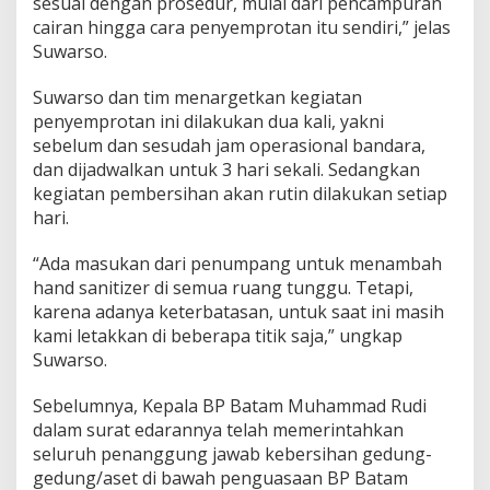
sesuai dengan prosedur, mulai dari pencampuran
B
cairan hingga cara penyemprotan itu sendiri,” jelas
a
Suwarso.
n
d
Suwarso dan tim menargetkan kegiatan
a
r
penyemprotan ini dilakukan dua kali, yakni
a
sebelum dan sesudah jam operasional bandara,
H
dan dijadwalkan untuk 3 hari sekali. Sedangkan
a
kegiatan pembersihan akan rutin dilakukan setiap
n
g
hari.
N
a
“Ada masukan dari penumpang untuk menambah
d
hand sanitizer di semua ruang tunggu. Tetapi,
i
karena adanya keterbatasan, untuk saat ini masih
m
kami letakkan di beberapa titik saja,” ungkap
Suwarso.
Sebelumnya, Kepala BP Batam Muhammad Rudi
dalam surat edarannya telah memerintahkan
seluruh penanggung jawab kebersihan gedung-
gedung/aset di bawah penguasaan BP Batam