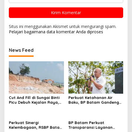
Situs ini menggunakan Akismet untuk mengurangi spam.
Pelajari bagaimana data komentar Anda diproses
News Feed
Cut And Fill di Sungai Binti
Perkuat Ketahanan Air
Picu Debuh Kejalan Raya,
Baku, BP Batam Gandeng
Warga Keluhkan Dump
Mc Dermott Tanam 400
Truck Tanpa Penutup
Bambu Betung di
Bendungan Sei Nongsa
Perkuat Sinergi
BP Batam Perkuat
Kelembagaan, RSBP Batam
Transparansi Layanan