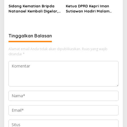
Ketersediaan Obat Aman
Melalui LMS
Sidang Kematian Bripda
Ketua DPRD Kepri Iman
Natanael Kembali Digelar,
Sutiawan Hadiri Malam
PN Batam Dijaga Ketat
Cinta Rasul Cinta Negeri,
Pihak Kepolisian
Perkuat Ukhuwah dan
Semangat Persatuan
Tinggalkan Balasan
Alamat email Anda tidak akan dipublikasikan.
Ruas yang wajib
ditandai
*