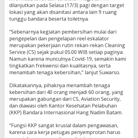
B
dilanjutkan pada Selasa (17/3) pagi dengan target
a
lokasi yang akan disanitasi antara lain 9 ruang
t
tunggu bandara beserta toiletnya.
a
m
“Sebenarnya kegiatan pembersihan mulai dari
L
a
pengepelan dan pengelapan reel eskalator
k
merupakan pekerjaan rutin rekan-rekan Cleaning
u
Service (CS) sejak pukul 05.00 WIB setiap paginya.
k
Namun karena munculnya Covid-19, semakin kami
a
tingkatkan frekwensi dan kualitasnya, serta
n
D
menambah tenaga kebersihan,” lanjut Suwarso.
i
s
Dikatakannya, pihaknya menambah tenaga
i
kebersihan dari 40 orang menjadi 60 orang, yang
n
merupakan gabungan dari CS, Aviation Security,
f
e
dan diawasi oleh Kantor Kesehatan Pelabuhan
k
(KKP) Bandara Internasional Hang Nadim Batam.
t
a
“Fungsi KKP sangat krusial dalam pengawasan,
n
karena cara kerja petugas penyemprotan harus
d
i