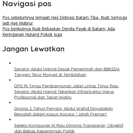
Navigasi pos
Pos sebelumnya
Jemaah Haji Debrasi Batam Tiba, Rudi: Semoga
Jadi Haji Mabrur
Pos berikutnya
Rudi Bebaskan Denda Pajak di Batam, Ada
Keringanan Hutang Pokok Juga
Jangan Lewatkan
Senator Abdul Hamid Desak Pemerintah dan BBKSDA
Tangani Teror Monyet di Tembilahan
DPD RI Tinjau Pembangunan Jalan Lintas Timur Riau,
Senator Abdul Hamid Tekankan Infrastruktur Harus
Profesional dan Tepat Waktu
Divonis 2 Tahun Penjara, Abdul Wahid Dinyatakan
Bersalah dalam Kasus Korupsi “Jatah Preman”
Seleksi Komisioner KI Riau Diminta Transparan, Objektif,
dan Bebas Kepentingan Politik