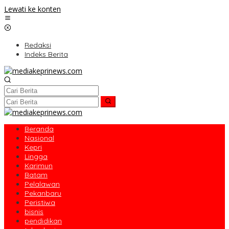
Lewati ke konten
Redaksi
Indeks Berita
Beranda
Nasional
Kepri
Lingga
Karimun
Batam
Pelalawan
Pekanbaru
Peristiwa
bisnis
pendidikan