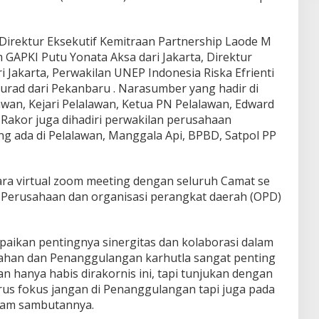
irektur Eksekutif Kemitraan Partnership Laode M
m GAPKI Putu Yonata Aksa dari Jakarta, Direktur
Jakarta, Perwakilan UNEP Indonesia Riska Efrienti
rad dari Pekanbaru . Narasumber yang hadir di
awan, Kejari Pelalawan, Ketua PN Pelalawan, Edward
 Rakor juga dihadiri perwakilan perusahaan
 ada di Pelalawan, Manggala Api, BPBD, Satpol PP
ara virtual zoom meeting dengan seluruh Camat se
, Perusahaan dan organisasi perangkat daerah (OPD)
aikan pentingnya sinergitas dan kolaborasi dalam
ahan dan Penanggulangan karhutla sangat penting
an hanya habis dirakornis ini, tapi tunjukan dengan
rus fokus jangan di Penanggulangan tapi juga pada
lam sambutannya.