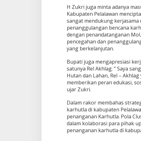
a
H Zukri juga minta adanya ma
n
Kabupaten Pelalawan mencipta
g
a
sangat mendukung kerjasama d
n
penanggulangan bencana karhu
a
dengan penandatanganan MoU 
n
pencegahan dan penanggulanga
K
a
yang berkelanjutan.
r
h
Bupati juga mengapresiasi ker
u
satunya Rel Akhlag. ” Saya san
t
Hutan dan Lahan, Rel – Akhlag
l
a
memberikan peran edukasi, sosi
ujar Zukri.
Dalam rakor membahas strate
karhutla di kabupaten Pelalaw
penanganan Karhutla. Pola Clu
dalam kolaborasi para pihak u
penanganan karhutla di kabupa