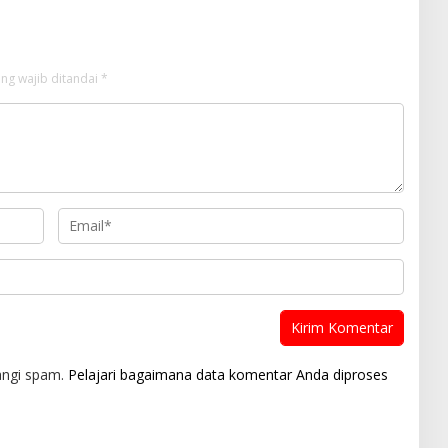
ng wajib ditandai
*
angi spam.
Pelajari bagaimana data komentar Anda diproses