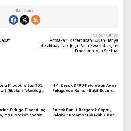
Ikuti Kami
Pos berikutnya
Dapat
Amsakar : Kecerdasan Bukan Hanya
Intelektual, Tapi Juga Perlu Keseimbangan
Emosional dan Spritual
ong Produktivitas TBS,
HMI Desak DPRD Pelalawan Awasi
wit Dibekali Teknologi
Pelayanan Rumah Sakit Secara
Serius
ndan Diduga Dibendung
Polsek Bunut Bergerak Cepat,
in, Masyarakat Ancam
Pelaku Curanmor Dibekuk Kurang
erasional PT Gandahera
dari 24 Jam, Satu DPO Diburu