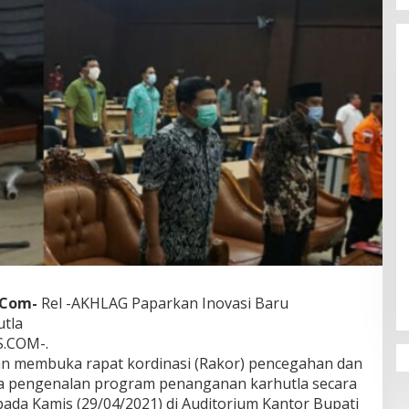
.Com-
Rel -AKHLAG Paparkan Inovasi Baru
tla
.COM-.
an membuka rapat kordinasi (Rakor) pencegahan dan
a pengenalan program penanganan karhutla secara
ada Kamis (29/04/2021) di Auditorium Kantor Bupati