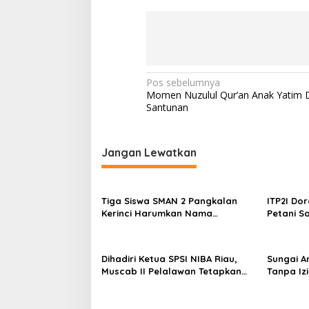
N
Pos sebelumnya
Momen Nuzulul Qur’an Anak Yatim 
a
Santunan
v
i
Jangan Lewatkan
g
a
s
Tiga Siswa SMAN 2 Pangkalan
ITP2I Dor
Kerinci Harumkan Nama
Petani Sa
i
Pelalawan di FLS3N Riau 2026,
Polen
p
Dua Melaju ke Tingkat Nasional
o
Dihadiri Ketua SPSI NIBA Riau,
Sungai A
Muscab II Pelalawan Tetapkan
Tanpa Iz
s
Parmahan Pangaribuan sebagai
Tutup Op
Ketua
Hendana