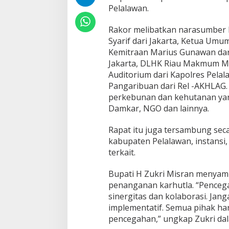
a
Pelalawan.
n
I
Rakor melibatkan narasumber D
n
o
Syarif dari Jakarta, Ketua Umu
v
Kemitraan Marius Gunawan dari 
a
Jakarta, DLHK Riau Makmum Mu
s
Auditorium dari Kapolres Pelal
i
Pangaribuan dari Rel -AKHLAG.
B
a
perkebunan dan kehutanan yang
r
Damkar, NGO dan lainnya.
u
M
Rapat itu juga tersambung sec
e
kabupaten Pelalawan, instansi
n
d
terkait.
u
k
Bupati H Zukri Misran menyamp
u
penanganan karhutla. “Penceg
n
sinergitas dan kolaborasi. Jang
g
P
implementatif. Semua pihak ha
e
pencegahan,” ungkap Zukri da
n