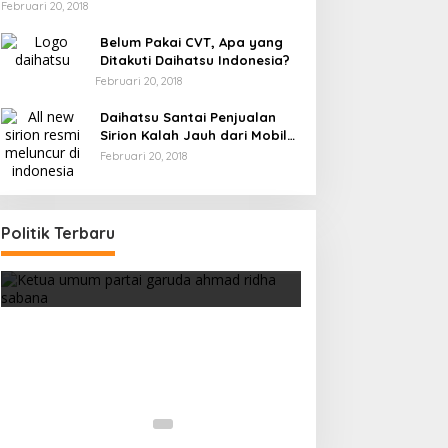
Februari 20, 2018
Belum Pakai CVT, Apa yang
Ditakuti Daihatsu Indonesia?
Februari 20, 2018
Daihatsu Santai Penjualan
Sirion Kalah Jauh dari Mobil
LCGC
Februari 20, 2018
Politik Terbaru
Strategi PPP Menangkan Duet
Ganjar dan Gus Yasin
Di Berita, Politik
|
Februari 19, 2018