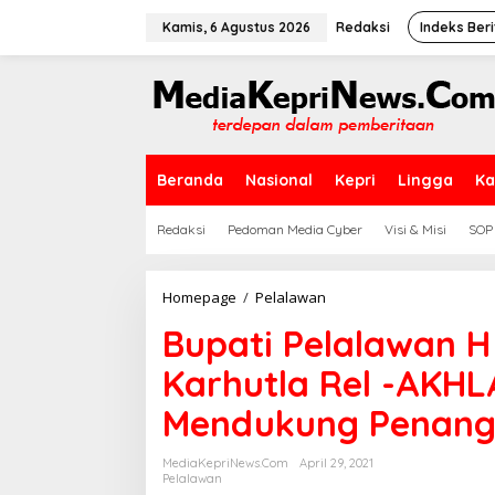
L
e
Kamis, 6 Agustus 2026
Redaksi
Indeks Beri
w
a
t
i
k
e
k
Beranda
Nasional
Kepri
Lingga
Ka
o
n
t
Redaksi
Pedoman Media Cyber
Visi & Misi
SOP
e
n
Homepage
/
Pelalawan
B
u
Bupati Pelalawan H
p
a
Karhutla Rel -AKHL
t
i
Mendukung Penang
P
e
l
MediaKepriNews.com
April 29, 2021
a
Pelalawan