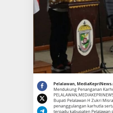
r
K
a
r
h
u
t
l
a
R
e
l
-
A
K
H
L
A
G
Pelalawan, MediaKepriNews
P
Mendukung Penanganan Karhu
a
PELALAWAN,MEDIAKEPRINEWS
p
Bupati Pelalawan H Zukri Misr
a
r
penanggulangan karhutla sert
k
terpadu kabupaten Pelalawan p