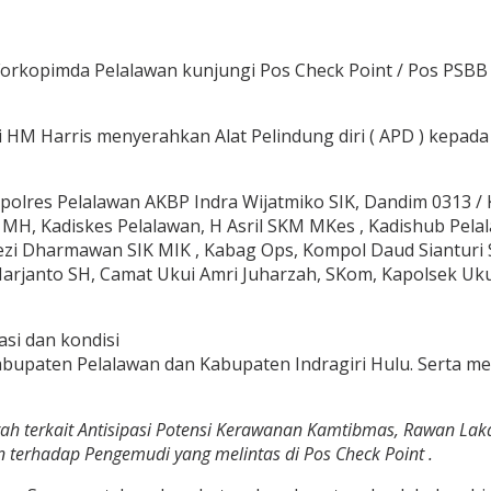
Forkopimda Pelalawan kunjungi Pos Check Point / Pos PSBB
 HM Harris menyerahkan Alat Pelindung diri ( APD ) kepada
es Pelalawan AKBP Indra Wijatmiko SIK, Dandim 0313 / KPR,
H, Kadiskes Pelalawan, H Asril SKM MKes , Kadishub Pelal
i Dharmawan SIK MIK , Kabag Ops, Kompol Daud Sianturi SS
 Harjanto SH, Camat Ukui Amri Juharzah, SKom, Kapolsek Uk
si dan kondisi
abupaten Pelalawan dan Kabupaten Indragiri Hulu. Serta m
ah terkait Antisipasi Potensi Kerawanan Kamtibmas, Rawan Lak
terhadap Pengemudi yang melintas di Pos Check Point .