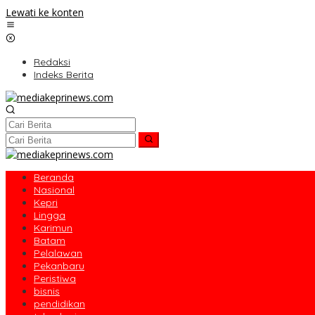
Lewati ke konten
Redaksi
Indeks Berita
Beranda
Nasional
Kepri
Lingga
Karimun
Batam
Pelalawan
Pekanbaru
Peristiwa
bisnis
pendidikan