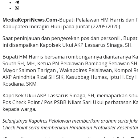
MediaKepriNews.Com-
Bupati Pelalawan HM Harris dan 
Kabupaten Indragiri Hulu pada Jum’at (22/05/2020).
Saat peninjauan dan pengecekan pos dan personil , Bupati
ini disampaikan Kapolsek Ukui AKP Lassarus Sinaga, SH.
Bupati HM Harris bersama rombongannya diantaranya Kapolr
South SH, MH, Ketua PN Pelalawan Bambang Setiawan SH M
Mayor Salmon Tarigan , Wakapolres Pelalawan, Kompol Rez
AKP Anindhita Rizal SH SIK, Kasubbag Humas, Iptu H. Edy
Rosdiana, SKM.
Kapolsek Ukui AKP Lassarus Sinaga, SH, memaparkan situa
Pos Check Point / Pos PSBB Nilam Sari Ukui perbatasan K
kepada warga.
Selanjutnya Kapolres Pelalawan memberikan arahan serta Jukr
Check Point serta memberikan Himbauan Protokoler Kesehatan 