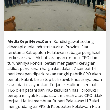
n
P
e
n
g
u
s
a
h
MediaKepriNews.Com-
Kondisi gawat sedang
a
dihadapi dunia industri sawit di Provinsi Riau
3
3
terutama Kabupaten Pelalawan sebagai penghasil
P
terbesar sawit. Akibat larangan eksport CPO dan
K
turunannya kondisi petani mengalami kerugian
S
akibat penurunan harga dan dalam 7 sampai 14
,
hari kedepan diperkirakan tangki pabrik CPO akan
B
e
penuh. Pabrik bisa stop beli sawit, khususnya buah
r
sawit dari masyarakat. Terjadi kesulitan menjual
m
TBS oleh petani dan PKS kesulitan hasil produksi
o
berupa minyak kelapa sawit mentah atau CPO tidak
h
o
terjual. Hal ini membuat Bupati Pelalawan H Zukri
n
mengundang 33 PKS di Kabupaten Pelalawan Riau
B