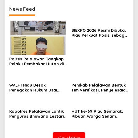
News Feed
SIEXPO 2026 Resmi Dibuka,
Riau Perkuat Posisi sebagai
Barometer Industri Sawit
Nasional
Polres Pelalawan Tangkap
Pelaku Pembakar Hutan di
Kerumutan, Lahan Gambut
Dibuka untuk Kebun Sawit
WALHI Riau Desak
Pemkab Pelalawan Bentuk
Penegakan Hukum Usai
Tim Verifikasi, Penyelesaian
Dugaan Pencemaran
Konflik Lahan PT Arara
Sungai Reteh oleh Aktivitas
Abadi dan Warga Mak
Tambang PT BPP
Teduh Masuki Babak Baru
Kapolres Pelalawan Lantik
HUT ke-69 Riau Semarak,
Pengurus Bhuwana Lestari
Ribuan Warga Senam
SMAN 1 Pangkalan Kerinci,
Massal, Tanam 2.500 Pohon
Cetak Generasi Peduli
dan Resmikan Kantor KONI
Lingkungan dan
Berkarakter