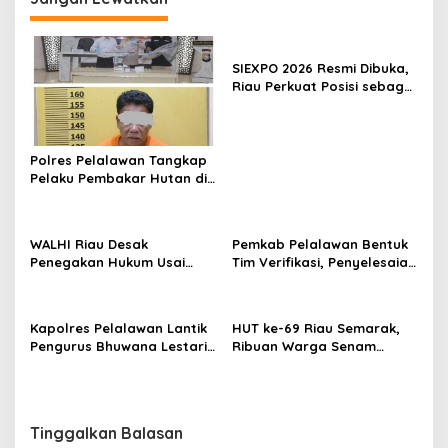
a
s
i
SIEXPO 2026 Resmi Dibuka,
p
Riau Perkuat Posisi sebagai
Barometer Industri Sawit
o
Nasional
s
Polres Pelalawan Tangkap
Pelaku Pembakar Hutan di
Kerumutan, Lahan Gambut
Dibuka untuk Kebun Sawit
WALHI Riau Desak
Pemkab Pelalawan Bentuk
Penegakan Hukum Usai
Tim Verifikasi, Penyelesaian
Dugaan Pencemaran
Konflik Lahan PT Arara
Sungai Reteh oleh Aktivitas
Abadi dan Warga Mak
Tambang PT BPP
Teduh Masuki Babak Baru
Kapolres Pelalawan Lantik
HUT ke-69 Riau Semarak,
Pengurus Bhuwana Lestari
Ribuan Warga Senam
SMAN 1 Pangkalan Kerinci,
Massal, Tanam 2.500 Pohon
Cetak Generasi Peduli
dan Resmikan Kantor KONI
Lingkungan dan
Berkarakter
Tinggalkan Balasan