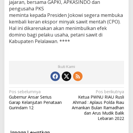
jajaran, bersama GAPKI, APKASINDO dan
pengusaha PKS
meminta kepada Presiden Jokowi segera membuka
kembali keran ekspor minyak sawit mentah (CPO).
Hal ini dikarenakan akan menimbulkan efek
domino bagi pelaku usaha, petani sawit di
Kabupaten Pelalawan. ****
Ikuti Kami
N
Pos sebelumnya
Pos berikutnya
Gubernur Ansar Serius
Ketua PWNU RIAU Rusli
a
Garap Kelanjutan Penataan
Ahmad : Aplaus Polda Riau
v
Gurindam 12
Amankan Bulan Ramadhan
dan Arus Mudik Balik
i
Lebaran 2022
g
Jangan Lewatkan