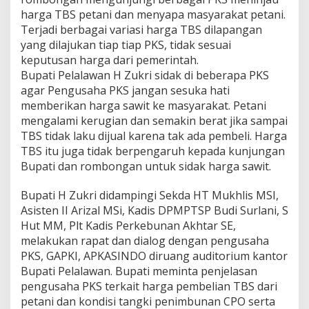
o
harga TBS petani dan menyapa masyarakat petani.
k
Terjadi berbagai variasi harga TBS dilapangan
o
yang dilajukan tiap tiap PKS, tidak sesuai
w
keputusan harga dari pemerintah.
i
Bupati Pelalawan H Zukri sidak di beberapa PKS
agar Pengusaha PKS jangan sesuka hati
memberikan harga sawit ke masyarakat. Petani
mengalami kerugian dan semakin berat jika sampai
TBS tidak laku dijual karena tak ada pembeli. Harga
TBS itu juga tidak berpengaruh kepada kunjungan
Bupati dan rombongan untuk sidak harga sawit.
Bupati H Zukri didampingi Sekda HT Mukhlis MSI,
Asisten II Arizal MSi, Kadis DPMPTSP Budi Surlani, S
Hut MM, Plt Kadis Perkebunan Akhtar SE,
melakukan rapat dan dialog dengan pengusaha
PKS, GAPKI, APKASINDO diruang auditorium kantor
Bupati Pelalawan. Bupati meminta penjelasan
pengusaha PKS terkait harga pembelian TBS dari
petani dan kondisi tangki penimbunan CPO serta