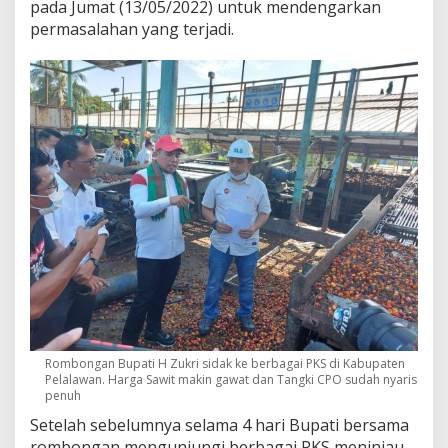
pada Jumat (13/05/2022) untuk mendengarkan
u
permasalahan yang terjadi.
k
a
E
k
s
p
o
r
t
K
e
p
a
d
a
P
r
e
s
Rombongan Bupati H Zukri sidak ke berbagai PKS di Kabupaten
i
Pelalawan. Harga Sawit makin gawat dan Tangki CPO sudah nyaris
d
penuh
e
Setelah sebelumnya selama 4 hari Bupati bersama
n
rombongan mengunjungi berbagai PKS meninjau
J