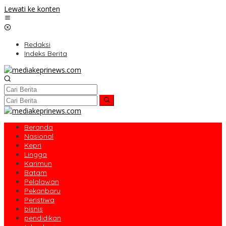
Lewati ke konten
Redaksi
Indeks Berita
Beranda
Nasional
Kepri
Lingga
Karimun
Batam
Pelalawan
Pekanbaru
Peristiwa
bisnis
pendidikan