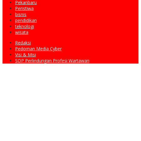
Pekanbaru
Peristiwa
bisnis
pendidikan
teknologi
wisata
Redaksi
Pedoman Media Cyber
Visi & Misi
SOP Perlindungan Profesi Wartawan