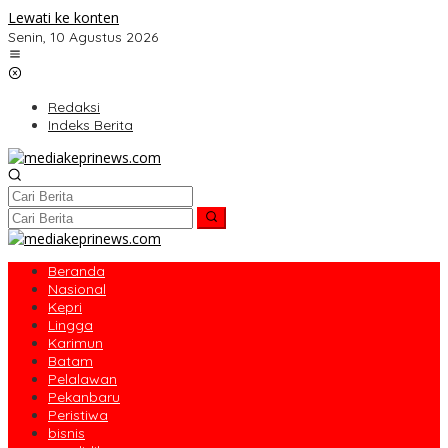
Lewati ke konten
Senin, 10 Agustus 2026
Redaksi
Indeks Berita
Beranda
Nasional
Kepri
Lingga
Karimun
Batam
Pelalawan
Pekanbaru
Peristiwa
bisnis