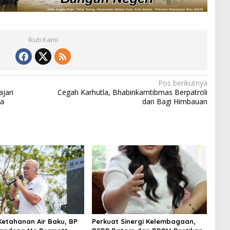
Ikuti Kami
Pos berikutnya
jari
Cegah Karhutla, Bhabinkamtibmas Berpatroli
ea
dan Bagi Himbauan
Ketahanan Air Baku, BP
Perkuat Sinergi Kelembagaan,