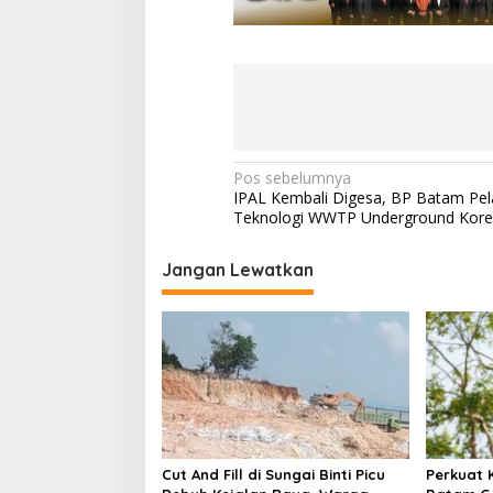
N
Pos sebelumnya
IPAL Kembali Digesa, BP Batam Pela
a
Teknologi WWTP Underground Kor
v
i
Jangan Lewatkan
g
a
s
i
p
o
Cut And Fill di Sungai Binti Picu
Perkuat 
s