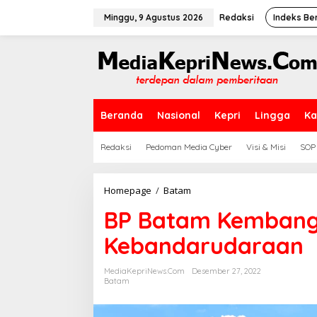
L
e
Minggu, 9 Agustus 2026
Redaksi
Indeks Ber
w
a
t
i
k
e
k
Beranda
Nasional
Kepri
Lingga
Ka
o
n
t
Redaksi
Pedoman Media Cyber
Visi & Misi
SOP
e
n
Homepage
/
Batam
B
P
BP Batam Kemban
B
a
Kebandarudaraan
t
a
m
MediaKepriNews.com
Desember 27, 2022
K
Batam
e
m