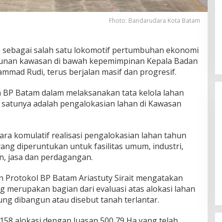
Fhoto: Bandarudara Kota Batam
sebagai salah satu lokomotif pertumbuhan ekonomi
gunan kawasan di bawah kepemimpinan Kepala Badan
ad Rudi, terus berjalan masif dan progresif.
ran BP Batam dalam melaksanakan tata kelola lahan
h satunya adalah pengalokasian lahan di Kawasan
ara komulatif realisasi pengalokasian lahan tahun
ang diperuntukan untuk fasilitas umum, industri,
Ini Dia Hubungan Partai Garuda
, jasa dan perdagangan.
dengan Gerindra
 Protokol BP Batam Ariastuty Sirait mengatakan
Di Berita, Politik
|
Februari 19, 2018
ng merupakan bagian dari evaluasi atas alokasi lahan
jung dibangun atau disebut tanah terlantar.
158 alokasi dengan luasan 500,79 Ha yang telah