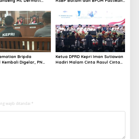
andeng Mc Dermott
RSBP Batam dan BPOM Pastikan
00 Bambu Betung di
Pelayanan dan Ketersediaan
an Sei Nongsa
Obat Aman
ematian Bripda
Ketua DPRD Kepri Iman Sutiawan
 Kembali Digelar, PN
Hadiri Malam Cinta Rasul Cinta
jaga Ketat Pihak
Negeri, Perkuat Ukhuwah dan
an
Semangat Persatuan
ng wajib ditandai
*