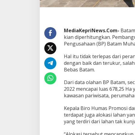
r
a
a
n
MediaKepriNews.Com-
Batam 
kian diperhitungkan. Pemban
Pengusahaan (BP) Batam Muhamm
Hal itu tidak terlepas dari pe
dengan baik dan terukur, sala
Bebas Batam.
Dari data olahan BP Batam, sec
2022 mencapai luas 678,25 Ha y
kawasan pariwisata, perumahan
Kepala Biro Humas Promosi dan
terdapat juga alokasi lahan ya
yang terdiri dari lahan tak kun
“Alokasi tersebut mencangkup 