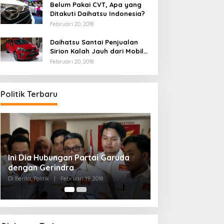
Belum Pakai CVT, Apa yang
Ditakuti Daihatsu Indonesia?
Februari 20, 2018
Daihatsu Santai Penjualan
Sirion Kalah Jauh dari Mobil
LCGC
Februari 20, 2018
Politik Terbaru
Strategi PPP Menangkan Duet
Ganjar dan Gus Yasin
Di Berita, Politik
|
Februari 19, 2018