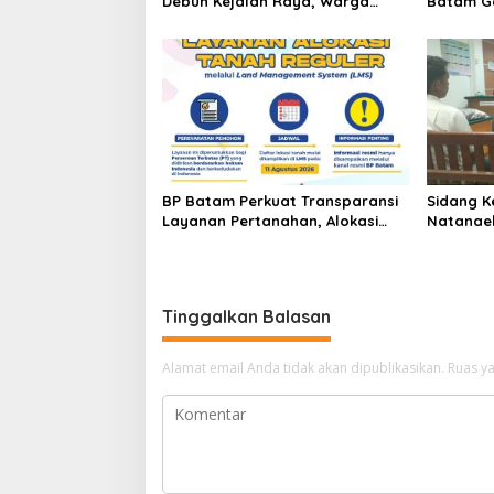
Debuh Kejalan Raya, Warga
Batam G
Keluhkan Dump Truck Tanpa
Tanam 4
Penutup
Bendung
BP Batam Perkuat Transparansi
Sidang K
Layanan Pertanahan, Alokasi
Natanael
Tanah Reguler Segera Hadir
Batam Di
Melalui LMS
Kepolisi
Tinggalkan Balasan
Alamat email Anda tidak akan dipublikasikan.
Ruas ya