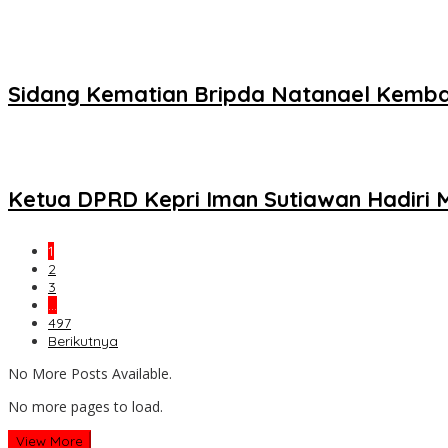
Sidang Kematian Bripda Natanael Kembali
Ketua DPRD Kepri Iman Sutiawan Hadiri 
1
2
3
…
497
Berikutnya
No More Posts Available.
No more pages to load.
View More