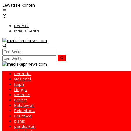
Lewati ke konten
Redaksi
Indeks Berita
Beranda
Nasional
Kepri
Lingga
Karimun
Batam
Pelalawan
Pekanbaru
Peristiwa
bisnis
pendidikan