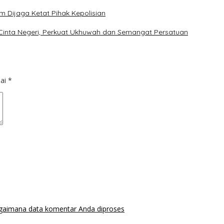
m Dijaga Ketat Pihak Kepolisian
 Cinta Negeri, Perkuat Ukhuwah dan Semangat Persatuan
dai
*
agaimana data komentar Anda diproses