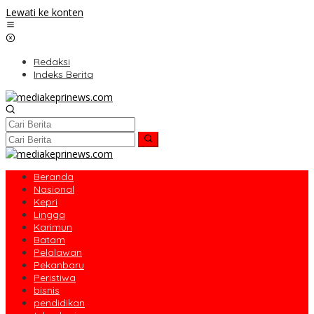
Lewati ke konten
Redaksi
Indeks Berita
Beranda
Nasional
Kepri
Lingga
Karimun
Batam
Pelalawan
Pekanbaru
Peristiwa
bisnis
pendidikan