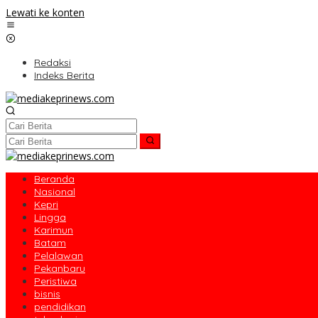
Lewati ke konten
Redaksi
Indeks Berita
Beranda
Nasional
Kepri
Lingga
Karimun
Batam
Pelalawan
Pekanbaru
Peristiwa
bisnis
pendidikan