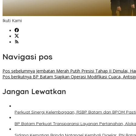
Ikuti Kami
Navigasi pos
Pos sebelumnya
Jembatan Merah Putih Presisi Tahap II Dimulai, 
Pos berikutnya
BP Batam Siapkan Operasi Modifikasi Cuaca, Antisi
Jangan Lewatkan
Perkuat Sinergi Kelembagaan, RSBP Batam dan BPOM Past
BP Batam Perkuat Transparansi Layanan Pertanahan, Alokas
Sidang Kematian Bripda Natanael Kembali Digelar, PN Bata