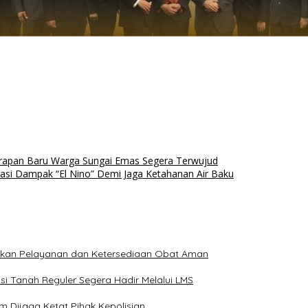
Harapan Baru Warga Sungai Emas Segera Terwujud
pasi Dampak “El Nino” Demi Jaga Ketahanan Air Baku
ikan Pelayanan dan Ketersediaan Obat Aman
i Tanah Reguler Segera Hadir Melalui LMS
m Dijaga Ketat Pihak Kepolisian