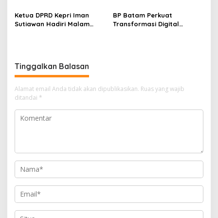
Reguler Segera Hadir
Pihak Kepolisian
Melalui LMS
Ketua DPRD Kepri Iman
BP Batam Perkuat
Sutiawan Hadiri Malam
Transformasi Digital
Cinta Rasul Cinta Negeri,
melalui Pengembangan
Perkuat Ukhuwah dan
Super Apps
Semangat Persatuan
Tinggalkan Balasan
Alamat email Anda tidak akan dipublikasikan.
Ruas yang wajib
ditandai
*