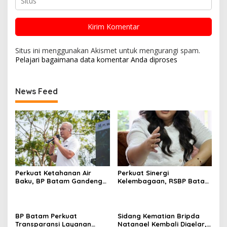
Situs ini menggunakan Akismet untuk mengurangi spam.
Pelajari bagaimana data komentar Anda diproses
News Feed
Perkuat Ketahanan Air
Perkuat Sinergi
Baku, BP Batam Gandeng
Kelembagaan, RSBP Batam
Mc Dermott Tanam 400
dan BPOM Pastikan
Bambu Betung di
Pelayanan dan
Bendungan Sei Nongsa
Ketersediaan Obat Aman
BP Batam Perkuat
Sidang Kematian Bripda
Transparansi Layanan
Natanael Kembali Digelar,