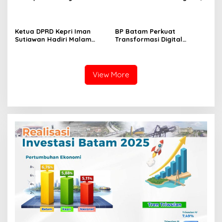
Pertanahan, Alokasi Tanah
PN Batam Dijaga Ketat
Reguler Segera Hadir
Pihak Kepolisian
Melalui LMS
Ketua DPRD Kepri Iman
BP Batam Perkuat
Sutiawan Hadiri Malam
Transformasi Digital
Cinta Rasul Cinta Negeri,
melalui Pengembangan
Perkuat Ukhuwah dan
Super Apps
Semangat Persatuan
View More