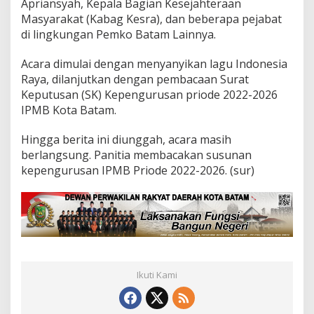
Apriansyah, Kepala Bagian Kesejahteraan
n
Masyarakat (Kabag Kesra), dan beberapa pejabat
g
di lingkungan Pemko Batam Lainnya.
s
u
n
Acara dimulai dengan menyanyikan lagu Indonesia
g
Raya, dilanjutkan dengan pembacaan Surat
d
Keputusan (SK) Kepengurusan priode 2022-2026
i
IPMB Kota Batam.
S
w
i
Hingga berita ini diunggah, acara masih
s
berlangsung. Panitia membacakan susunan
s
kepengurusan IPMB Priode 2022-2026. (sur)
B
e
l
h
o
t
e
l
,
Ikuti Kami
R
u
d