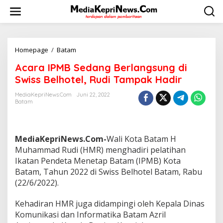
L
e
w
a
t
i
Homepage
/
Batam
A
k
c
Acara IPMB Sedang Berlangsung di
e
a
k
r
Swiss Belhotel, Rudi Tampak Hadir
o
a
n
I
MediaKepriNews.com
Juni 22, 2022
t
Batam
P
e
M
n
B
S
MediaKepriNews.Com-
Wali Kota Batam H
e
d
Muhammad Rudi (HMR) menghadiri pelatihan
a
Ikatan Pendeta Menetap Batam (IPMB) Kota
n
Batam, Tahun 2022 di Swiss Belhotel Batam, Rabu
g
(22/6/2022).
B
e
r
Kehadiran HMR juga didampingi oleh Kepala Dinas
l
Komunikasi dan Informatika Batam Azril
a