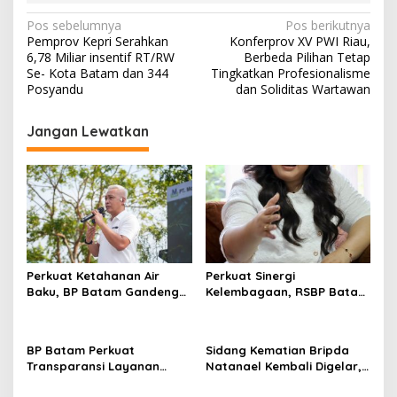
i
N
Pos sebelumnya
Pos berikutnya
T
Pemprov Kepri Serahkan
Konferprov XV PWI Riau,
a
a
6,78 Miliar insentif RT/RW
Berbeda Pilihan Tetap
m
v
Se- Kota Batam dan 344
Tingkatkan Profesionalisme
p
Posyandu
dan Soliditas Wartawan
a
i
k
g
H
Jangan Lewatkan
a
a
d
s
i
r
i
p
o
s
Perkuat Ketahanan Air
Perkuat Sinergi
Baku, BP Batam Gandeng
Kelembagaan, RSBP Batam
Mc Dermott Tanam 400
dan BPOM Pastikan
Bambu Betung di
Pelayanan dan
Bendungan Sei Nongsa
Ketersediaan Obat Aman
BP Batam Perkuat
Sidang Kematian Bripda
Transparansi Layanan
Natanael Kembali Digelar,
Pertanahan, Alokasi Tanah
PN Batam Dijaga Ketat