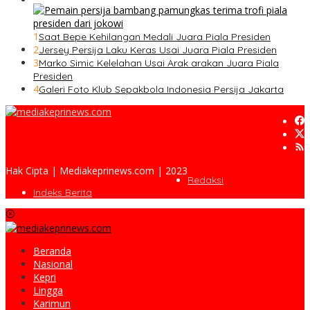
1
Saat Bepe Kehilangan Medali Juara Piala Presiden
2
Jersey Persija Laku Keras Usai Juara Piala Presiden
3
Marko Simic Kelelahan Usai Arak arakan Juara Piala
Presiden
4
Galeri Foto Klub Sepakbola Indonesia Persija Jakarta
Hak Cipta | Mediakeprinews.com | 2023
Redaksi
Indeks Berita
Beranda
Nasional
Kepri
Lingga
Karimun