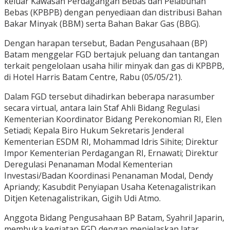
keluar Kawasan Perdagangan Bebas dan Pelabuhan
Bebas (KPBPB) dengan penyediaan dan distribusi Bahan
Bakar Minyak (BBM) serta Bahan Bakar Gas (BBG).
Dengan harapan tersebut, Badan Pengusahaan (BP)
Batam menggelar FGD bertajuk peluang dan tantangan
terkait pengelolaan usaha hilir minyak dan gas di KPBPB,
di Hotel Harris Batam Centre, Rabu (05/05/21).
Dalam FGD tersebut dihadirkan beberapa narasumber
secara virtual, antara lain Staf Ahli Bidang Regulasi
Kementerian Koordinator Bidang Perekonomian RI, Elen
Setiadi; Kepala Biro Hukum Sekretaris Jenderal
Kementerian ESDM RI, Mohammad Idris Sihite; Direktur
Impor Kementerian Perdagangan RI, Ernawati; Direktur
Deregulasi Penanaman Modal Kementerian
Investasi/Badan Koordinasi Penanaman Modal, Dendy
Apriandy; Kasubdit Penyiapan Usaha Ketenagalistrikan
Ditjen Ketenagalistrikan, Gigih Udi Atmo.
Anggota Bidang Pengusahaan BP Batam, Syahril Japarin,
membuka kegiatan FGD dengan menjelaskan latar