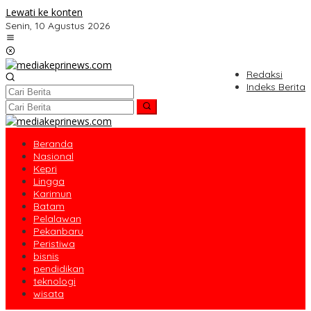
Lewati ke konten
Senin, 10 Agustus 2026
Redaksi
Indeks Berita
Beranda
Nasional
Kepri
Lingga
Karimun
Batam
Pelalawan
Pekanbaru
Peristiwa
bisnis
pendidikan
teknologi
wisata