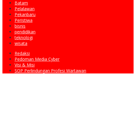
Batam
Pelalawan
Pekanbaru
Peristiwa
bisnis
pendidikan
teknologi
wisata
Redaksi
Pedoman Media Cyber
Visi & Misi
SOP Perlindungan Profesi Wartawan