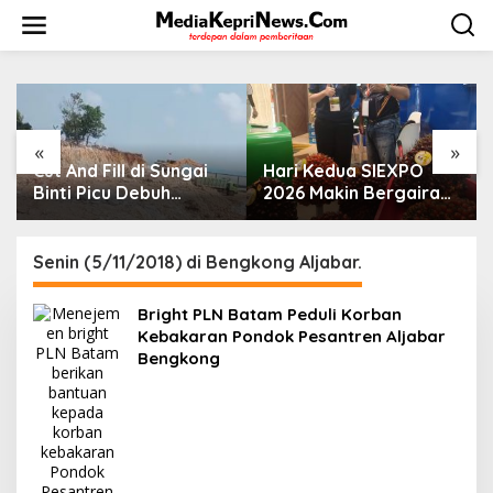
L
e
w
a
t
i
k
e
«
»
k
Hari Kedua SIEXPO
Perkuat Ketahanan Air
o
2026 Makin Bergairah,
Baku, BP Batam
n
Transaksi Tembus
Gandeng Mc Dermott
t
Rp1,05 Miliar dan
Tanam 400 Bambu
e
Dorongan Palm Oil
Betung di Bendungan
Senin (5/11/2018) di Bengkong Aljabar.
n
Institute Menguat
Sei Nongsa
Bright PLN Batam Peduli Korban
Kebakaran Pondok Pesantren Aljabar
Bengkong