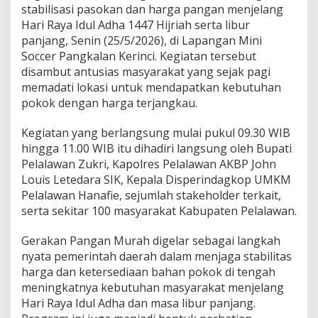
stabilisasi pasokan dan harga pangan menjelang
G
e
Hari Raya Idul Adha 1447 Hijriah serta libur
r
panjang, Senin (25/5/2026), di Lapangan Mini
a
Soccer Pangkalan Kerinci. Kegiatan tersebut
k
disambut antusias masyarakat yang sejak pagi
a
n
memadati lokasi untuk mendapatkan kebutuhan
P
pokok dengan harga terjangkau.
a
n
Kegiatan yang berlangsung mulai pukul 09.30 WIB
g
hingga 11.00 WIB itu dihadiri langsung oleh Bupati
a
n
Pelalawan Zukri, Kapolres Pelalawan AKBP John
M
Louis Letedara SIK, Kepala Disperindagkop UMKM
u
Pelalawan Hanafie, sejumlah stakeholder terkait,
r
serta sekitar 100 masyarakat Kabupaten Pelalawan.
a
h
,
Gerakan Pangan Murah digelar sebagai langkah
R
nyata pemerintah daerah dalam menjaga stabilitas
i
harga dan ketersediaan bahan pokok di tengah
b
meningkatnya kebutuhan masyarakat menjelang
u
Hari Raya Idul Adha dan masa libur panjang.
a
n