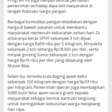
Program ini juga menjadi bentuk perhatian
W
pemerintah terhadap daya beli masyarakat di
a
tengah fluktuasi harga pangan.
r
g
Berbagai komoditas pangan disediakan dengan
a
S
harga di bawah pasaran untuk membantu
e
masyarakat memenuhi kebutuhan sehari-hari. Di
r
antaranya beras SPHP sebanyak 3 ton dijual
b
dengan harga Rp59 ribu per 5 kilogram, Minyakita
u
S
sebanyak 2 ton seharga Rp18.500 per liter, serta
e
minyak goreng Sunco sebanyak 2 ton dengan
m
harga Rp19 ribu per liter yang didukung oleh
b
Musim Mas.
a
k
o
Selain itu, tersedia pula daging ayam beku
H
sebanyak 150 kilogram dengan harga Rp33 ribu
a
per kilogram. Pemerintah daerah juga membagikan
r
3.000 butir telur ayam secara gratis kepada
g
masyarakat sebagai bentuk bantuan langsung
a
T
untuk meringankan kebutuhan warga menjelang
e
hari raya.
r