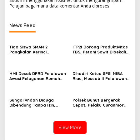
Situs ini menggunakan Akismet untuk mengurangi spam.
Pelajari bagaimana data komentar Anda diproses
News Feed
Tiga Siswa SMAN 2
ITP2I Dorong Produktivitas
Pangkalan Kerinci
TBS, Petani Sawit Dibekali
Harumkan Nama Pelalawan
Teknologi Polen
di FLS3N Riau 2026, Dua
Melaju ke Tingkat Nasional
HMI Desak DPRD Pelalawan
Dihadiri Ketua SPSI NIBA
Awasi Pelayanan Rumah
Riau, Muscab II Pelalawan
Sakit Secara Serius
Tetapkan Parmahan
Pangaribuan sebagai
Ketua
Sungai Andan Diduga
Polsek Bunut Bergerak
Dibendung Tanpa Izin,
Cepat, Pelaku Curanmor
Masyarakat Ancam Tutup
Dibekuk Kurang dari 24
Operasional PT Gandahera
Jam, Satu DPO Diburu
Hendana
View More