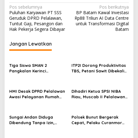
N
Pos sebelumnya
Pos berikutnya
Puluhan Karyawan PT SSS
BP Batam Kawal Investasi
a
Geruduk DPRD Pelalawan,
Rp88 Triliun AI Data Centre
v
Tuntut Gaji, Pesangon dan
untuk Transformasi Digital
Hak Pekerja Segera Dibayar
Batam
i
g
Jangan Lewatkan
a
s
Tiga Siswa SMAN 2
ITP2I Dorong Produktivitas
i
Pangkalan Kerinci
TBS, Petani Sawit Dibekali
p
Harumkan Nama Pelalawan
Teknologi Polen
di FLS3N Riau 2026, Dua
o
Melaju ke Tingkat Nasional
HMI Desak DPRD Pelalawan
Dihadiri Ketua SPSI NIBA
s
Awasi Pelayanan Rumah
Riau, Muscab II Pelalawan
Sakit Secara Serius
Tetapkan Parmahan
Pangaribuan sebagai
Ketua
Sungai Andan Diduga
Polsek Bunut Bergerak
Dibendung Tanpa Izin,
Cepat, Pelaku Curanmor
Masyarakat Ancam Tutup
Dibekuk Kurang dari 24
Operasional PT Gandahera
Jam, Satu DPO Diburu