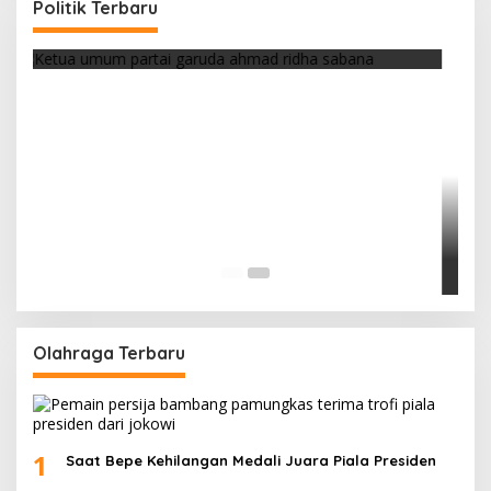
Politik Terbaru
Di Berita, Politik
|
Februari 19, 2018
Olahraga Terbaru
1
Saat Bepe Kehilangan Medali Juara Piala Presiden
2
Jersey Persija Laku Keras Usai Juara Piala Presiden
3
Marko Simic Kelelahan Usai Arak arakan Juara Piala
Presiden
4
Galeri Foto Klub Sepakbola Indonesia Persija
Jakarta