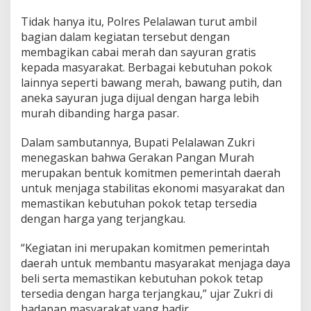
j
Tidak hanya itu, Polres Pelalawan turut ambil
a
bagian dalam kegiatan tersebut dengan
n
g
membagikan cabai merah dan sayuran gratis
k
kepada masyarakat. Berbagai kebutuhan pokok
a
lainnya seperti bawang merah, bawang putih, dan
u
aneka sayuran juga dijual dengan harga lebih
J
e
murah dibanding harga pasar.
l
a
Dalam sambutannya, Bupati Pelalawan Zukri
n
menegaskan bahwa Gerakan Pangan Murah
g
merupakan bentuk komitmen pemerintah daerah
I
d
untuk menjaga stabilitas ekonomi masyarakat dan
u
memastikan kebutuhan pokok tetap tersedia
l
dengan harga yang terjangkau.
A
d
“Kegiatan ini merupakan komitmen pemerintah
h
a
daerah untuk membantu masyarakat menjaga daya
beli serta memastikan kebutuhan pokok tetap
tersedia dengan harga terjangkau,” ujar Zukri di
hadapan masyarakat yang hadir.