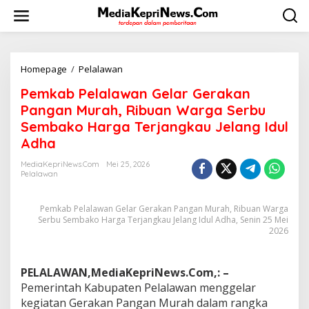
L
e
w
a
t
i
Homepage
/
Pelalawan
P
k
e
Pemkab Pelalawan Gelar Gerakan
e
m
k
k
Pangan Murah, Ribuan Warga Serbu
o
a
Sembako Harga Terjangkau Jelang Idul
n
b
Adha
t
P
e
e
MediaKepriNews.com
Mei 25, 2026
n
l
Pelalawan
a
l
a
Pemkab Pelalawan Gelar Gerakan Pangan Murah, Ribuan Warga
w
Serbu Sembako Harga Terjangkau Jelang Idul Adha, Senin 25 Mei
a
2026
n
G
e
PELALAWAN,MediaKepriNews.Com,: –
l
Pemerintah Kabupaten Pelalawan menggelar
a
kegiatan Gerakan Pangan Murah dalam rangka
r